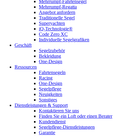
Mehrrumpf-Fahrtensegel
Mehrrumpf-Regatta
Angebot anfordern
Traditionelle Segel
Superyachten
iQ-Technologie®
Code Zero XC
Individuelle Segelgrafiken
Geschäft
Segelzubehör
Bekleidung
One-Design
Ressourcen
Fahrtensegeln
Racing
One-Design
Segelpflege
Neuigkeiten
Sonstiges
Dienstleistungen & Support
Kontaktieren Sie uns
Finden Sie ein Loft oder einen Berater
Kundendienst
Segelpflege-Dienstleistungen
Garantie