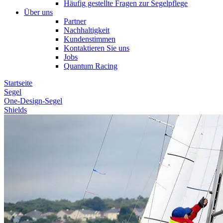
Häufig gestellte Fragen zur Segelpflege
Über uns
Partner
Nachhaltigkeit
Kundenstimmen
Kontaktieren Sie uns
Jobs
Quantum Racing
Startseite
Segel
One-Design-Segel
Shields