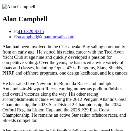
Alan Campbell
P:
410-829-9315
E:
acampbell@quantumsails.com
Alan had been involved in the Chesapeake Bay sailing community
from an early age. He started his racing career with the Tred Avon
Yacht Club at age nine and quickly developed a passion for
competitive sailing. Over the years, he has raced a wide variety of
boats and classes, including Optis, 420s, Penguins, Stars, Shields,
PHRF and offshore programs, one design keelboats, and log canoes.
He has sailed five Newport-to-Bermuda Races and multiple
Annapolis-to-Newport Races, earning numerous podium finishes
and overall victories along the way. His other racing
accomplishments include winning the 2012 Penguin Atlantic Coast
Championship, the 2023 Star District 2 Championship, the 2024
Oxford Regatta Lipton Cup, and the 2026 J/29 East Coast
Championship. He remains an active Star sailor, offshore racer, and
Shields competitor.
Alan grew up working in his family's full-service boatyard before