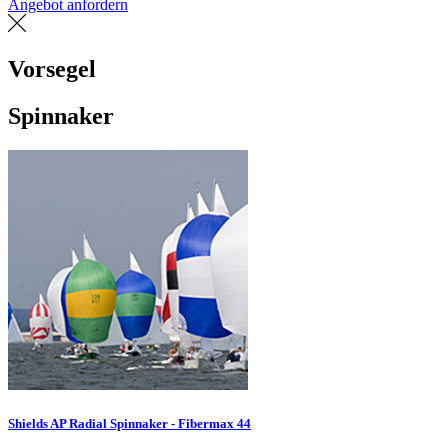
Angebot anfordern
Eine Segelmacherei finden
Vorsegel
Spinnaker
Shields AP Radial Spinnaker - Fibermax 44