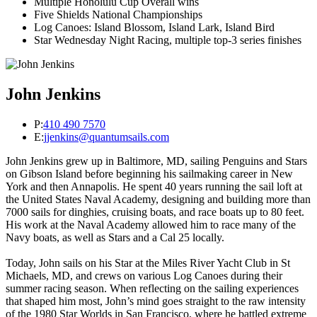
Multiple Honolulu Cup Overall wins
Five Shields National Championships
Log Canoes: Island Blossom, Island Lark, Island Bird
Star Wednesday Night Racing, multiple top-3 series finishes
John Jenkins
P:
410 490 7570
E:
jjenkins@quantumsails.com
John Jenkins grew up in Baltimore, MD, sailing Penguins and Stars
on Gibson Island before beginning his sailmaking career in New
York and then Annapolis. He spent 40 years running the sail loft at
the United States Naval Academy, designing and building more than
7000 sails for dinghies, cruising boats, and race boats up to 80 feet.
His work at the Naval Academy allowed him to race many of the
Navy boats, as well as Stars and a Cal 25 locally.
Today, John sails on his Star at the Miles River Yacht Club in St
Michaels, MD, and crews on various Log Canoes during their
summer racing season. When reflecting on the sailing experiences
that shaped him most, John’s mind goes straight to the raw intensity
of the 1980 Star Worlds in San Francisco, where he battled extreme