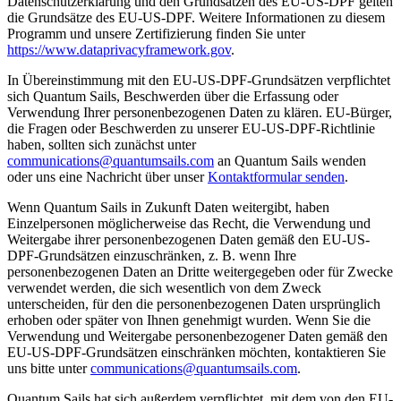
Datenschutzerklärung und den Grundsätzen des EU-US-DPF gelten
die Grundsätze des EU-US-DPF. Weitere Informationen zu diesem
Programm und unsere Zertifizierung finden Sie unter
https://www.dataprivacyframework.gov
.
In Übereinstimmung mit den EU-US-DPF-Grundsätzen verpflichtet
sich Quantum Sails, Beschwerden über die Erfassung oder
Verwendung Ihrer personenbezogenen Daten zu klären. EU-Bürger,
die Fragen oder Beschwerden zu unserer EU-US-DPF-Richtlinie
haben, sollten sich zunächst unter
communications@quantumsails.com
an Quantum Sails wenden
oder uns eine Nachricht über unser
Kontaktformular senden
.
Wenn Quantum Sails in Zukunft Daten weitergibt, haben
Einzelpersonen möglicherweise das Recht, die Verwendung und
Weitergabe ihrer personenbezogenen Daten gemäß den EU-US-
DPF-Grundsätzen einzuschränken, z. B. wenn Ihre
personenbezogenen Daten an Dritte weitergegeben oder für Zwecke
verwendet werden, die sich wesentlich von dem Zweck
unterscheiden, für den die personenbezogenen Daten ursprünglich
erhoben oder später von Ihnen genehmigt wurden. Wenn Sie die
Verwendung und Weitergabe personenbezogener Daten gemäß den
EU-US-DPF-Grundsätzen einschränken möchten, kontaktieren Sie
uns bitte unter
communications@quantumsails.com
.
Quantum Sails hat sich außerdem verpflichtet, mit dem von den EU-