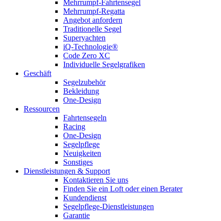
Mehrrumpf-Fahrtensegel
Mehrrumpf-Regatta
Angebot anfordern
Traditionelle Segel
Superyachten
iQ-Technologie®
Code Zero XC
Individuelle Segelgrafiken
Geschäft
Segelzubehör
Bekleidung
One-Design
Ressourcen
Fahrtensegeln
Racing
One-Design
Segelpflege
Neuigkeiten
Sonstiges
Dienstleistungen & Support
Kontaktieren Sie uns
Finden Sie ein Loft oder einen Berater
Kundendienst
Segelpflege-Dienstleistungen
Garantie