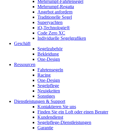
Mehrrumpf-Fahrtensegel
Mehrrumpf-Regatta
Angebot anfordern
Traditionelle Segel
Superyachten
iQ-Technologie®
Code Zero XC
Individuelle Segelgrafiken
Geschäft
Segelzubehör
Bekleidung
One-Design
Ressourcen
Fahrtensegeln
Racing
One-Design
Segelpflege
Neuigkeiten
Sonstiges
Dienstleistungen & Support
Kontaktieren Sie uns
Finden Sie ein Loft oder einen Berater
Kundendienst
Segelpflege-Dienstleistungen
Garantie