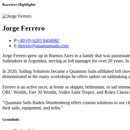
Karriere-Highlights
Jorge Ferrero
P:
+49 (0) 6203 8404982
E:
jferrero@quantumsails.com
Jorge Ferrero grew up in Buenos Aires in a family that was passionate
Sailmakers in Argentina, serving as loft manager for over 20 years. I
In 2020, Sailing Solutions became a Quantum Sails-affiliated loft (no
demonstrated in the many workshops he offers sailors on sailmaking and 
Ferrero is an active racer, at home as skipper, helmsman, or sail tri
ORC Worlds, Farr 30 Worlds, Voiles Saint Tropez, and Rolex Classi
"Quantum Sails Baden-Wurttemberg offers custom solutions to our clien
their sails, equipment, and refits."
Grundinfo