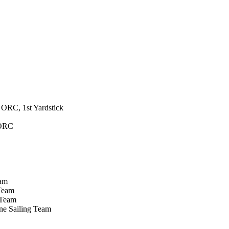
ORC, 1st Yardstick
 ORC
eam
 Team
 Team
ne Sailing Team