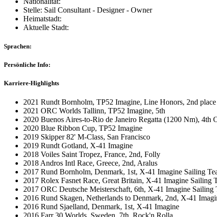
Nationalität:
Stelle: Sail Consultant - Designer - Owner
Heimatstadt:
Aktuelle Stadt:
Sprachen:
Persönliche Info:
Karriere-Highlights
2021 Rundt Bornholm, TP52 Imagine, Line Honors, 2nd place 
2021 ORC Worlds Tallinn, TP52 Imagine, 5th
2020 Buenos Aires-to-Rio de Janeiro Regatta (1200 Nm), 4th
2020 Blue Ribbon Cup, TP52 Imagine
2019 Skipper 82' M-Class, San Francisco
2019 Rundt Gotland, X-41 Imagine
2018 Voiles Saint Tropez, France, 2nd, Folly
2018 Andros Intl Race, Greece, 2nd, Aralus
2017 Rund Bornholm, Denmark, 1st, X-41 Imagine Sailing T
2017 Rolex Fasnet Race, Great Britain, X-41 Imagine Sailing
2017 ORC Deutsche Meisterschaft, 6th, X-41 Imagine Sailing
2016 Rund Skagen, Netherlands to Denmark, 2nd, X-41 Imagi
2016 Rund Sjaelland, Denmark, 1st, X-41 Imagine
2016 Farr 30 Worlds, Sweden, 7th, Rock'n Rolla