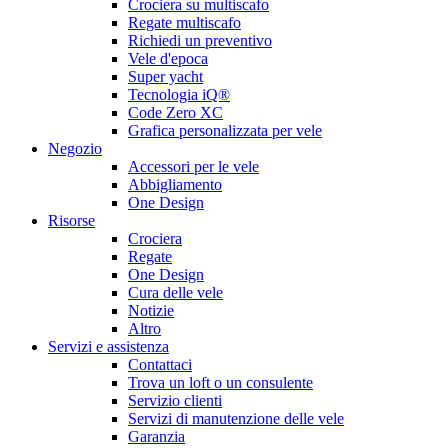
Crociera su multiscafo
Regate multiscafo
Richiedi un preventivo
Vele d'epoca
Super yacht
Tecnologia iQ®
Code Zero XC
Grafica personalizzata per vele
Negozio
Accessori per le vele
Abbigliamento
One Design
Risorse
Crociera
Regate
One Design
Cura delle vele
Notizie
Altro
Servizi e assistenza
Contattaci
Trova un loft o un consulente
Servizio clienti
Servizi di manutenzione delle vele
Garanzia