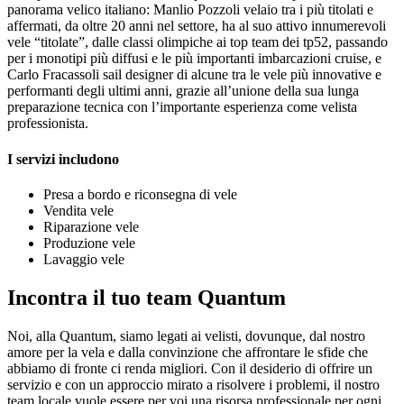
panorama velico italiano: Manlio Pozzoli velaio tra i più titolati e
affermati, da oltre 20 anni nel settore, ha al suo attivo innumerevoli
vele “titolate”, dalle classi olimpiche ai top team dei tp52, passando
per i monotipi più diffusi e le più importanti imbarcazioni cruise, e
Carlo Fracassoli sail designer di alcune tra le vele più innovative e
performanti degli ultimi anni, grazie all’unione della sua lunga
preparazione tecnica con l’importante esperienza come velista
professionista.
I servizi includono
Presa a bordo e riconsegna di vele
Vendita vele
Riparazione vele
Produzione vele
Lavaggio vele
Incontra il tuo team Quantum
Noi, alla Quantum, siamo legati ai velisti, dovunque, dal nostro
amore per la vela e dalla convinzione che affrontare le sfide che
abbiamo di fronte ci renda migliori. Con il desiderio di offrire un
servizio e con un approccio mirato a risolvere i problemi, il nostro
team locale vuole essere per voi una risorsa professionale per ogni