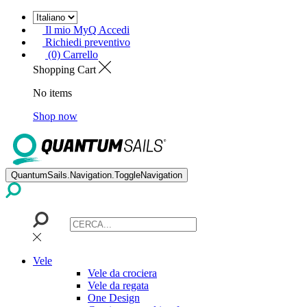
Il mio MyQ Accedi
Richiedi preventivo
(0) Carrello
Shopping Cart
No items
Shop now
QuantumSails.Navigation.ToggleNavigation
Vele
Vele da crociera
Vele da regata
One Design