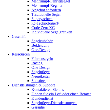
Mehrrumpf-Fahrtensegel
Mehrrumpf-Regatta
Angebot anfordern
Traditionelle Segel
Superyachten
iQ-Technologie®
Code Zero XC
Individuelle Segelgrafiken
Geschäft
Segelzubehör
Bekleidung
One-Design
Ressourcen
Fahrtensegeln
Racing
One-Design
Segelpflege
Neuigkeiten
Sonstiges
Dienstleistungen & Support
Kontaktieren Sie uns
Finden Sie ein Loft oder einen Berater
Kundendienst
Segelpflege-Dienstleistungen
Garantie