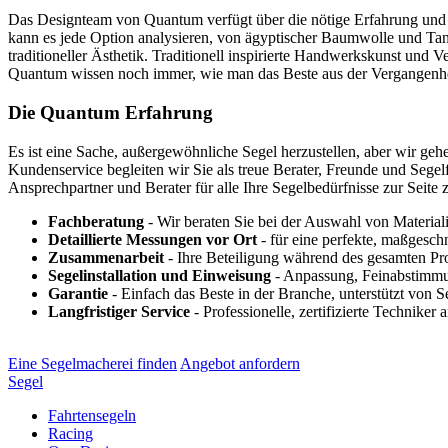
Das Designteam von Quantum verfügt über die nötige Erfahrung und 
kann es jede Option analysieren, von ägyptischer Baumwolle und Tanb
traditioneller Ästhetik. Traditionell inspirierte Handwerkskunst un
Quantum wissen noch immer, wie man das Beste aus der Vergangenhei
Die Quantum Erfahrung
Es ist eine Sache, außergewöhnliche Segel herzustellen, aber wir ge
Kundenservice begleiten wir Sie als treue Berater, Freunde und Sege
Ansprechpartner und Berater für alle Ihre Segelbedürfnisse zur Seit
Fachberatung
- Wir beraten Sie bei der Auswahl von Materia
Detaillierte Messungen vor Ort
- für eine perfekte, maßgesch
Zusammenarbeit
- Ihre Beteiligung während des gesamten P
Segelinstallation und Einweisung
- Anpassung, Feinabstimmu
Garantie
- Einfach das Beste in der Branche, unterstützt von S
Langfristiger Service
- Professionelle, zertifizierte Technike
Eine Segelmacherei finden
Angebot anfordern
Segel
Fahrtensegeln
Racing