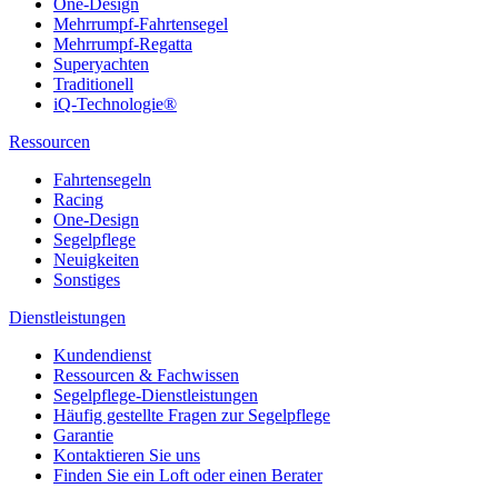
One-Design
Mehrrumpf-Fahrtensegel
Mehrrumpf-Regatta
Superyachten
Traditionell
iQ-Technologie®
Ressourcen
Fahrtensegeln
Racing
One-Design
Segelpflege
Neuigkeiten
Sonstiges
Dienstleistungen
Kundendienst
Ressourcen & Fachwissen
Segelpflege-Dienstleistungen
Häufig gestellte Fragen zur Segelpflege
Garantie
Kontaktieren Sie uns
Finden Sie ein Loft oder einen Berater