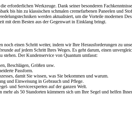
die erforderlichen Werkzeuge. Dank seiner besonderen Fachkenntnisse 
ark bis hin zu klassischen schmalen cremefarbenen Paneelen und Stoff
d Veredelungstechniken werden aktualisiert, um die Vorteile modernen 
t mit dem Besten aus der Gegenwart in Einklang bringt.
hen noch einen Schritt weiter, indem wir Ihre Herausforderungen zu un
lfreunde auf jedem Schritt Ihres Weges. Es geht darum, einen unverglei
e zu stehen. Der Kundenservice von Quantum umfasst:
lien, Beschlägen, Größen usw.
neiderte Passform.
rozesses, damit Sie wissen, was Sie bekommen und warum.
ng und Einweisung in Gebrauch und Pflege.
egel- und Serviceexperten auf der ganzen Welt.
r an mehr als 50 Standorten kümmern sich um Ihre Segel und helfen Ihnen