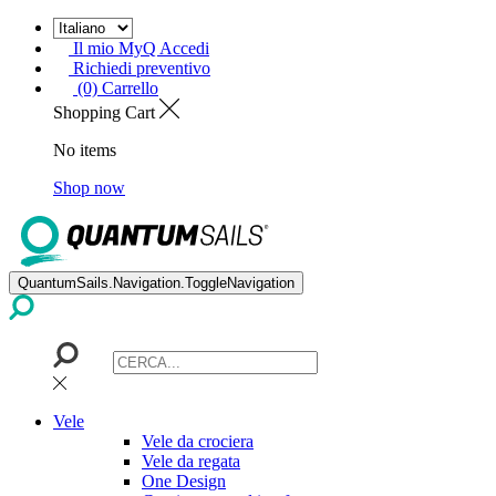
Il mio MyQ Accedi
Richiedi preventivo
(0) Carrello
Shopping Cart
No items
Shop now
QuantumSails.Navigation.ToggleNavigation
Vele
Vele da crociera
Vele da regata
One Design