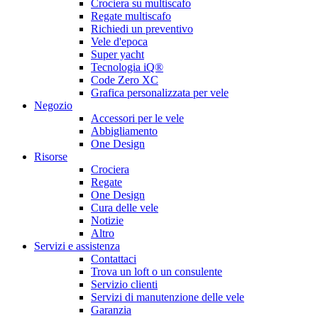
Crociera su multiscafo
Regate multiscafo
Richiedi un preventivo
Vele d'epoca
Super yacht
Tecnologia iQ®
Code Zero XC
Grafica personalizzata per vele
Negozio
Accessori per le vele
Abbigliamento
One Design
Risorse
Crociera
Regate
One Design
Cura delle vele
Notizie
Altro
Servizi e assistenza
Contattaci
Trova un loft o un consulente
Servizio clienti
Servizi di manutenzione delle vele
Garanzia