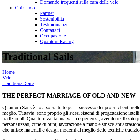
Domande frequenti sulla cura delle vele
Chi siamo
Partner
Sostenibilità
Testimonianze
Contattaci
Occupazione
Quantum Racing
Traditional Sails
Home
Vele
Traditional Sails
THE PERFECT MARRIAGE OF OLD AND NEW
Quantum Sails è nota soprattutto per il successo dei propri clienti nell
meglio. Tuttavia, sono proprio gli stessi sistemi di progettazione intell
tradizionali. Quantum vanta una vasta esperienza, avendo realizzato pr
personalizzati, cime di bunt, lavorazione a mano e strisce antiabrasione
che unisce materiali e design moderni al meglio delle tecniche tradizion