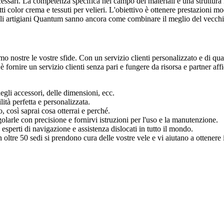
essari. La competenza specifica nel campo dei materiali e una struttura 
tretti color crema e tessuti per velieri. L'obiettivo è ottenere prestazioni
. Gli artigiani Quantum sanno ancora come combinare il meglio del vecch
mo nostre le vostre sfide. Con un servizio clienti personalizzato e di q
 fornire un servizio clienti senza pari e fungere da risorsa e partner affi
degli accessori, delle dimensioni, ecc.
ità perfetta e personalizzata.
, così saprai cosa otterrai e perché.
olarle con precisione e fornirvi istruzioni per l'uso e la manutenzione.
esperti di navigazione e assistenza dislocati in tutto il mondo.
 in oltre 50 sedi si prendono cura delle vostre vele e vi aiutano a ottener