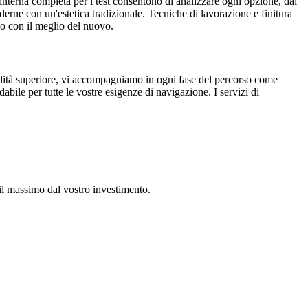
interna completa per i test consentono di analizzare ogni opzione, dal
 moderne con un'estetica tradizionale. Tecniche di lavorazione e finitura
io con il meglio del nuovo.
ualità superiore, vi accompagniamo in ogni fase del percorso come
dabile per tutte le vostre esigenze di navigazione. I servizi di
e il massimo dal vostro investimento.