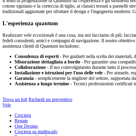
Il team di progettazione di Quantum ha l'esperienza e gli strumenti nec
cotone egiziano e la corteccia di tiglio, ai classici tessuti a pannelli s
tradizionali aggiornate per sfruttare il design e l'ingegneria moderni
L'esperienza quantum
Realizzare vele eccezionali è una cosa, ma noi facciamo di più: faccia
fedeli consulenti, amici e compagni di navigazione. Il nostro obiettivo è
assistenza clienti di Quantum includono:
Consulenza di esperti
- Per guidarti nella scelta dei materiali, 
Misurazione dettagliata a bordo
- Per garantire una compatibil
Collaborazione
- Il tuo coinvolgimento durante tutto il processo
Installazione e istruzioni per l'uso delle vele
- Per armarle, reg
Garanzia
- semplicemente la migliore del settore, supportata da 
Assistenza a lungo termine
- Tecnici professionisti certificati
Trova un loft
Richiedi un preventivo
Vele
Crociera
Regate
One Design
Crociera su multiscafo