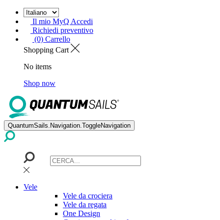
Il mio MyQ Accedi
Richiedi preventivo
(0) Carrello
Shopping Cart
No items
Shop now
QuantumSails.Navigation.ToggleNavigation
Vele
Vele da crociera
Vele da regata
One Design