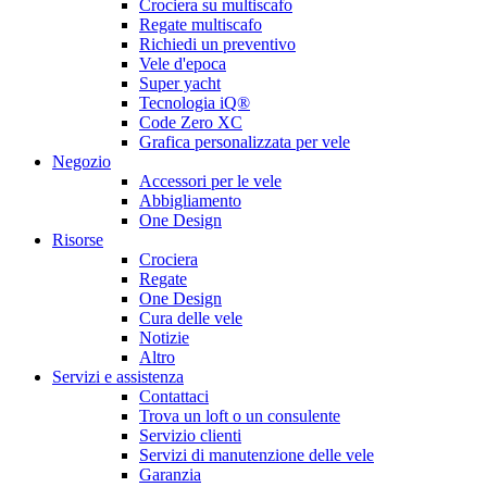
Crociera su multiscafo
Regate multiscafo
Richiedi un preventivo
Vele d'epoca
Super yacht
Tecnologia iQ®
Code Zero XC
Grafica personalizzata per vele
Negozio
Accessori per le vele
Abbigliamento
One Design
Risorse
Crociera
Regate
One Design
Cura delle vele
Notizie
Altro
Servizi e assistenza
Contattaci
Trova un loft o un consulente
Servizio clienti
Servizi di manutenzione delle vele
Garanzia