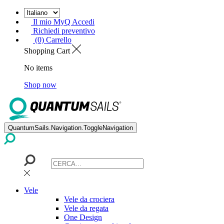
Il mio MyQ Accedi
Richiedi preventivo
(0) Carrello
Shopping Cart
No items
Shop now
QuantumSails.Navigation.ToggleNavigation
Vele
Vele da crociera
Vele da regata
One Design