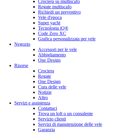
Crociera su multiscafo
Regate multiscafo
Richiedi un preventivo
Vele d'epoca
Super yacht
Tecnologia iQ®
Code Zero XC
Grafica personalizzata per vele
Negozio
Accessori per le vele
Abbigliamento
One Design
Risorse
Crociera
Regate
One Design
Cura delle vele
Notizie
Altro
Servizi e assistenza
Contattaci
Trova un loft o un consulente
Servizio clienti
Servizi di manutenzione delle vele
Garanzia