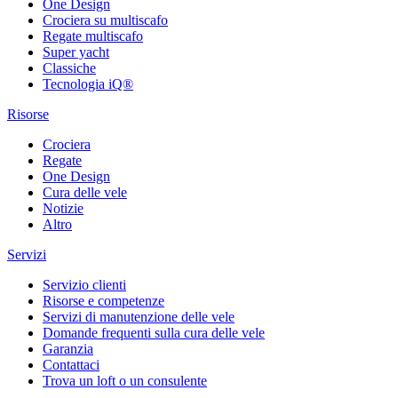
One Design
Crociera su multiscafo
Regate multiscafo
Super yacht
Classiche
Tecnologia iQ®
Risorse
Crociera
Regate
One Design
Cura delle vele
Notizie
Altro
Servizi
Servizio clienti
Risorse e competenze
Servizi di manutenzione delle vele
Domande frequenti sulla cura delle vele
Garanzia
Contattaci
Trova un loft o un consulente