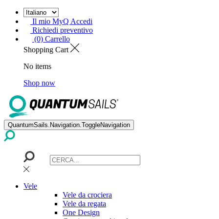
Il mio MyQ Accedi
Richiedi preventivo
(0) Carrello
Shopping Cart
No items
Shop now
QuantumSails.Navigation.ToggleNavigation
Vele
Vele da crociera
Vele da regata
One Design