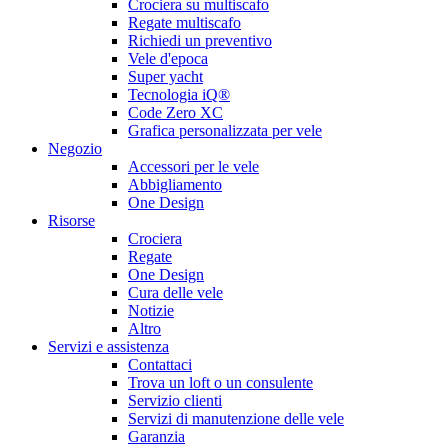
Crociera su multiscafo
Regate multiscafo
Richiedi un preventivo
Vele d'epoca
Super yacht
Tecnologia iQ®
Code Zero XC
Grafica personalizzata per vele
Negozio
Accessori per le vele
Abbigliamento
One Design
Risorse
Crociera
Regate
One Design
Cura delle vele
Notizie
Altro
Servizi e assistenza
Contattaci
Trova un loft o un consulente
Servizio clienti
Servizi di manutenzione delle vele
Garanzia