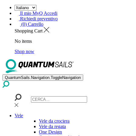
Il mio MyQ Accedi
Richiedi preventivo
(0) Carrello
Shopping Cart
No items
Shop now
QuantumSails.Navigation.ToggleNavigation
Vele
Vele da crociera
Vele da regata
One Design