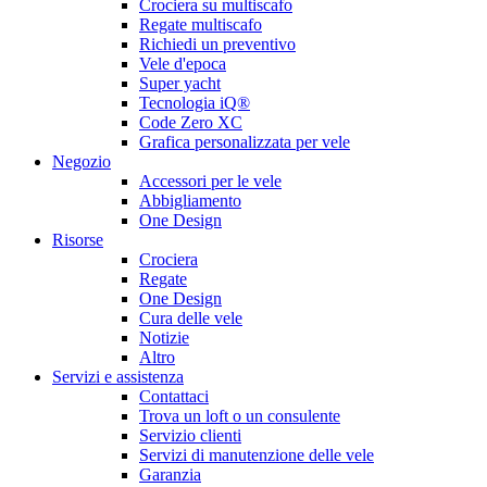
Crociera su multiscafo
Regate multiscafo
Richiedi un preventivo
Vele d'epoca
Super yacht
Tecnologia iQ®
Code Zero XC
Grafica personalizzata per vele
Negozio
Accessori per le vele
Abbigliamento
One Design
Risorse
Crociera
Regate
One Design
Cura delle vele
Notizie
Altro
Servizi e assistenza
Contattaci
Trova un loft o un consulente
Servizio clienti
Servizi di manutenzione delle vele
Garanzia