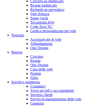
Crociera su multiscafo
Regate multiscafo
Richiedi un preventivo
Vele d'epoca
Super yacht
Tecnologia iQ®
Code Zero XC
Grafica personalizzata per vele
Negozio
Accessori per le vele
Abbigliamento
One Design
Risorse
Crociera
Regate
One Design
Cura delle vele
Notizie
Altro
Servizi e assistenza
Contattaci
Trova un loft o un consulente
Servizio clienti
Servizi di manutenzione delle vele
Garanzia