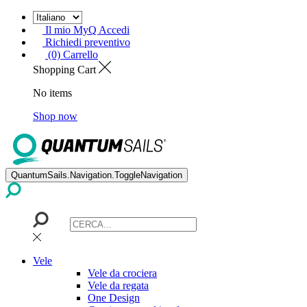
Il mio MyQ Accedi
Richiedi preventivo
(0) Carrello
Shopping Cart
No items
Shop now
QuantumSails.Navigation.ToggleNavigation
Vele
Vele da crociera
Vele da regata
One Design