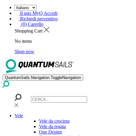
Il mio MyQ Accedi
Richiedi preventivo
(0) Carrello
Shopping Cart
No items
Shop now
QuantumSails.Navigation.ToggleNavigation
Vele
Vele da crociera
Vele da regata
One Design