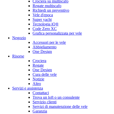
Crociera su multiscafo
Regate multiscafo
Richiedi un preventivo
Vele d'epoca
Super yacht
Tecnologia iQ®
Code Zero XC
Grafica personalizzata per vele
Negozio
Accessori per le vele
Abbigliamento
One Design
Risorse
Crociera
Regate
One Design
Cura delle vele
Notizie
Altro
Servizi e assistenza
Contattaci
Trova un loft o un consulente
Servizio clienti
Servizi di manutenzione delle vele
Garanzia