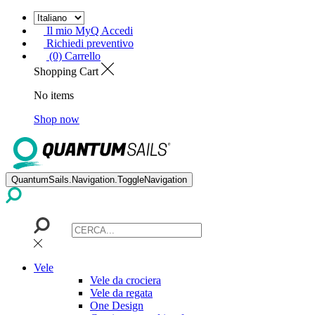
Il mio MyQ Accedi
Richiedi preventivo
(0) Carrello
Shopping Cart
No items
Shop now
QuantumSails.Navigation.ToggleNavigation
Vele
Vele da crociera
Vele da regata
One Design