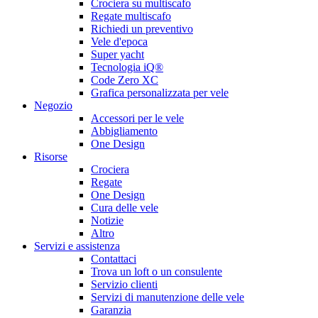
Crociera su multiscafo
Regate multiscafo
Richiedi un preventivo
Vele d'epoca
Super yacht
Tecnologia iQ®
Code Zero XC
Grafica personalizzata per vele
Negozio
Accessori per le vele
Abbigliamento
One Design
Risorse
Crociera
Regate
One Design
Cura delle vele
Notizie
Altro
Servizi e assistenza
Contattaci
Trova un loft o un consulente
Servizio clienti
Servizi di manutenzione delle vele
Garanzia