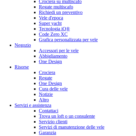
Crociera su multiscafo
Regate multiscafo
Richiedi un preventivo
Vele d'epoca
Super yacht
Tecnologia iQ®
Code Zero XC
Grafica personalizzata per vele
Negozio
Accessori per le vele
Abbigliamento
One Design
Risorse
Crociera
Regate
One Design
Cura delle vele
Notizie
Altro
Servizi e assistenza
Contattaci
Trova un loft o un consulente
Servizio clienti
Servizi di manutenzione delle vele
Garanzia