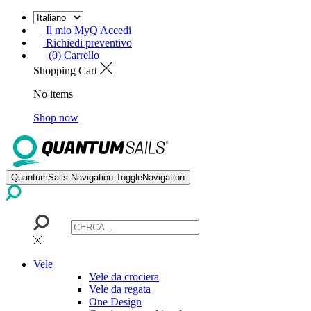
Il mio MyQ Accedi
Richiedi preventivo
(0) Carrello
Shopping Cart
No items
Shop now
QuantumSails.Navigation.ToggleNavigation
Vele
Vele da crociera
Vele da regata
One Design