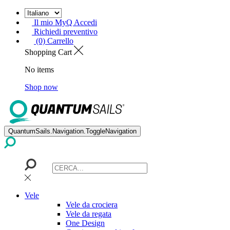
Il mio MyQ Accedi
Richiedi preventivo
(0) Carrello
Shopping Cart
No items
Shop now
QuantumSails.Navigation.ToggleNavigation
Vele
Vele da crociera
Vele da regata
One Design