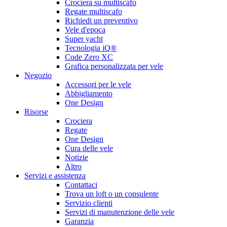
Crociera su multiscafo
Regate multiscafo
Richiedi un preventivo
Vele d'epoca
Super yacht
Tecnologia iQ®
Code Zero XC
Grafica personalizzata per vele
Negozio
Accessori per le vele
Abbigliamento
One Design
Risorse
Crociera
Regate
One Design
Cura delle vele
Notizie
Altro
Servizi e assistenza
Contattaci
Trova un loft o un consulente
Servizio clienti
Servizi di manutenzione delle vele
Garanzia