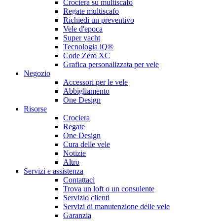
Crociera su multiscafo
Regate multiscafo
Richiedi un preventivo
Vele d'epoca
Super yacht
Tecnologia iQ®
Code Zero XC
Grafica personalizzata per vele
Negozio
Accessori per le vele
Abbigliamento
One Design
Risorse
Crociera
Regate
One Design
Cura delle vele
Notizie
Altro
Servizi e assistenza
Contattaci
Trova un loft o un consulente
Servizio clienti
Servizi di manutenzione delle vele
Garanzia