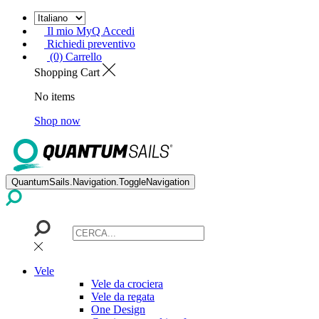
Il mio MyQ Accedi
Richiedi preventivo
(0) Carrello
Shopping Cart
No items
Shop now
QuantumSails.Navigation.ToggleNavigation
Vele
Vele da crociera
Vele da regata
One Design