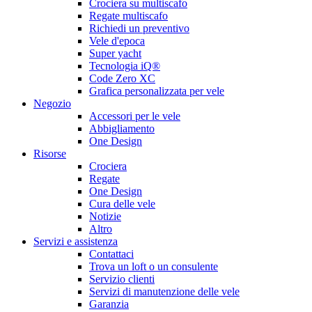
Crociera su multiscafo
Regate multiscafo
Richiedi un preventivo
Vele d'epoca
Super yacht
Tecnologia iQ®
Code Zero XC
Grafica personalizzata per vele
Negozio
Accessori per le vele
Abbigliamento
One Design
Risorse
Crociera
Regate
One Design
Cura delle vele
Notizie
Altro
Servizi e assistenza
Contattaci
Trova un loft o un consulente
Servizio clienti
Servizi di manutenzione delle vele
Garanzia