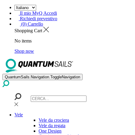
Il mio MyQ Accedi
Richiedi preventivo
(0) Carrello
Shopping Cart
No items
Shop now
QuantumSails.Navigation.ToggleNavigation
Vele
Vele da crociera
Vele da regata
One Design