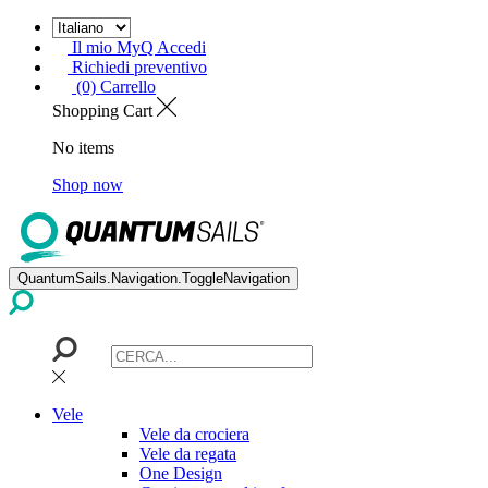
Il mio MyQ Accedi
Richiedi preventivo
(0) Carrello
Shopping Cart
No items
Shop now
QuantumSails.Navigation.ToggleNavigation
Vele
Vele da crociera
Vele da regata
One Design