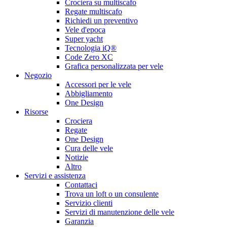
Crociera su multiscafo
Regate multiscafo
Richiedi un preventivo
Vele d'epoca
Super yacht
Tecnologia iQ®
Code Zero XC
Grafica personalizzata per vele
Negozio
Accessori per le vele
Abbigliamento
One Design
Risorse
Crociera
Regate
One Design
Cura delle vele
Notizie
Altro
Servizi e assistenza
Contattaci
Trova un loft o un consulente
Servizio clienti
Servizi di manutenzione delle vele
Garanzia