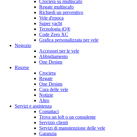
Crociera su multiscafo
Regate multiscafo
Richiedi un preventivo
Vele d'epoca
Super yacht
Tecnologia iQ®
Code Zero XC
Grafica personalizzata per vele
Negozio
Accessori per le vele
Abbigliamento
One Design
Risorse
Crociera
Regate
One Design
Cura delle vele
Notizie
Altro
Servizi e assistenza
Contattaci
Trova un loft o un consulente
Servizio clienti
Servizi di manutenzione delle vele
Garanzia