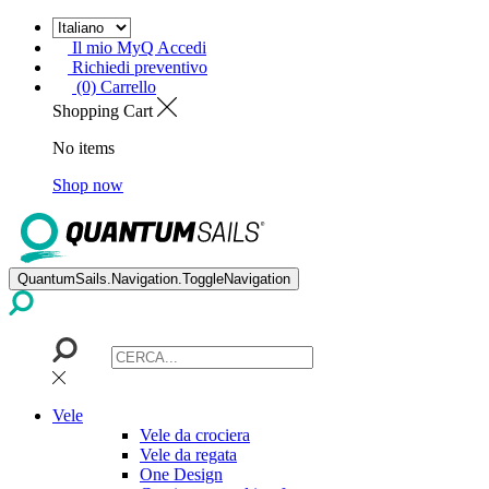
Il mio MyQ Accedi
Richiedi preventivo
(0) Carrello
Shopping Cart
No items
Shop now
QuantumSails.Navigation.ToggleNavigation
Vele
Vele da crociera
Vele da regata
One Design