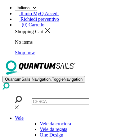
Il mio MyQ Accedi
Richiedi preventivo
(0) Carrello
Shopping Cart
No items
Shop now
QuantumSails.Navigation.ToggleNavigation
Vele
Vele da crociera
Vele da regata
One Design