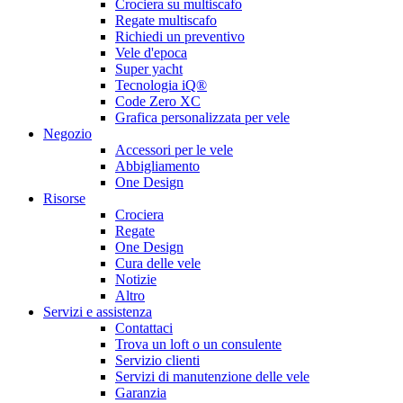
Crociera su multiscafo
Regate multiscafo
Richiedi un preventivo
Vele d'epoca
Super yacht
Tecnologia iQ®
Code Zero XC
Grafica personalizzata per vele
Negozio
Accessori per le vele
Abbigliamento
One Design
Risorse
Crociera
Regate
One Design
Cura delle vele
Notizie
Altro
Servizi e assistenza
Contattaci
Trova un loft o un consulente
Servizio clienti
Servizi di manutenzione delle vele
Garanzia