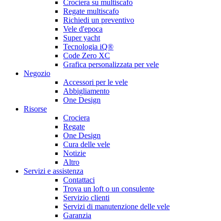
Crociera su multiscafo
Regate multiscafo
Richiedi un preventivo
Vele d'epoca
Super yacht
Tecnologia iQ®
Code Zero XC
Grafica personalizzata per vele
Negozio
Accessori per le vele
Abbigliamento
One Design
Risorse
Crociera
Regate
One Design
Cura delle vele
Notizie
Altro
Servizi e assistenza
Contattaci
Trova un loft o un consulente
Servizio clienti
Servizi di manutenzione delle vele
Garanzia