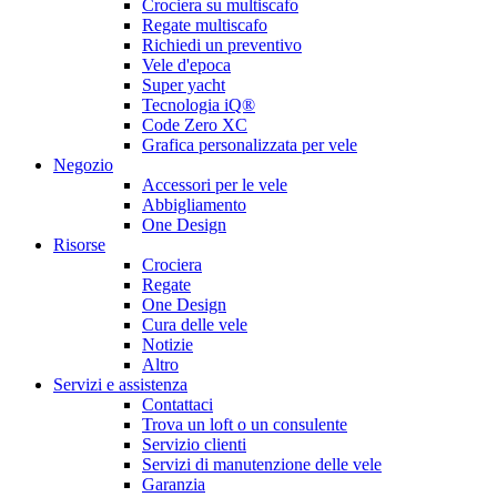
Crociera su multiscafo
Regate multiscafo
Richiedi un preventivo
Vele d'epoca
Super yacht
Tecnologia iQ®
Code Zero XC
Grafica personalizzata per vele
Negozio
Accessori per le vele
Abbigliamento
One Design
Risorse
Crociera
Regate
One Design
Cura delle vele
Notizie
Altro
Servizi e assistenza
Contattaci
Trova un loft o un consulente
Servizio clienti
Servizi di manutenzione delle vele
Garanzia