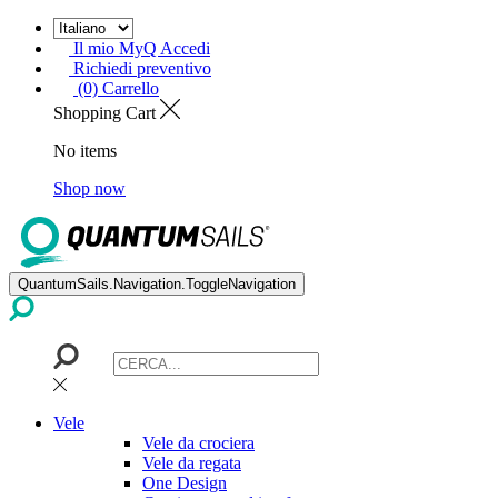
Il mio MyQ Accedi
Richiedi preventivo
(0) Carrello
Shopping Cart
No items
Shop now
QuantumSails.Navigation.ToggleNavigation
Vele
Vele da crociera
Vele da regata
One Design