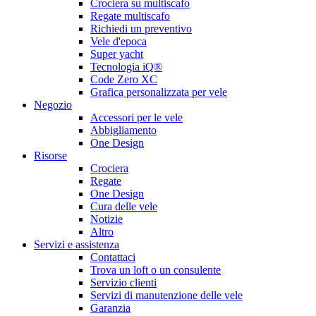
Crociera su multiscafo
Regate multiscafo
Richiedi un preventivo
Vele d'epoca
Super yacht
Tecnologia iQ®
Code Zero XC
Grafica personalizzata per vele
Negozio
Accessori per le vele
Abbigliamento
One Design
Risorse
Crociera
Regate
One Design
Cura delle vele
Notizie
Altro
Servizi e assistenza
Contattaci
Trova un loft o un consulente
Servizio clienti
Servizi di manutenzione delle vele
Garanzia