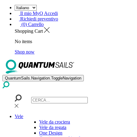
Il mio MyQ Accedi
Richiedi preventivo
(0) Carrello
Shopping Cart
No items
Shop now
QuantumSails.Navigation.ToggleNavigation
Vele
Vele da crociera
Vele da regata
One Design