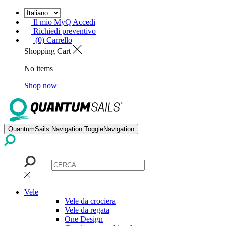
Il mio MyQ Accedi
Richiedi preventivo
(0) Carrello
Shopping Cart
No items
Shop now
QuantumSails.Navigation.ToggleNavigation
Vele
Vele da crociera
Vele da regata
One Design