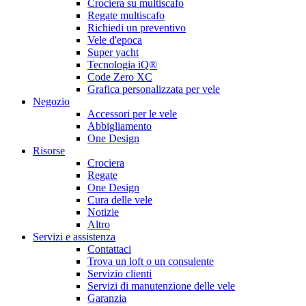
Crociera su multiscafo
Regate multiscafo
Richiedi un preventivo
Vele d'epoca
Super yacht
Tecnologia iQ®
Code Zero XC
Grafica personalizzata per vele
Negozio
Accessori per le vele
Abbigliamento
One Design
Risorse
Crociera
Regate
One Design
Cura delle vele
Notizie
Altro
Servizi e assistenza
Contattaci
Trova un loft o un consulente
Servizio clienti
Servizi di manutenzione delle vele
Garanzia