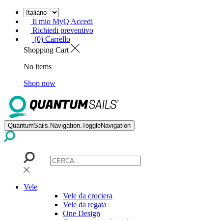
Il mio MyQ Accedi
Richiedi preventivo
(0) Carrello
Shopping Cart
No items
Shop now
QuantumSails.Navigation.ToggleNavigation
Vele
Vele da crociera
Vele da regata
One Design