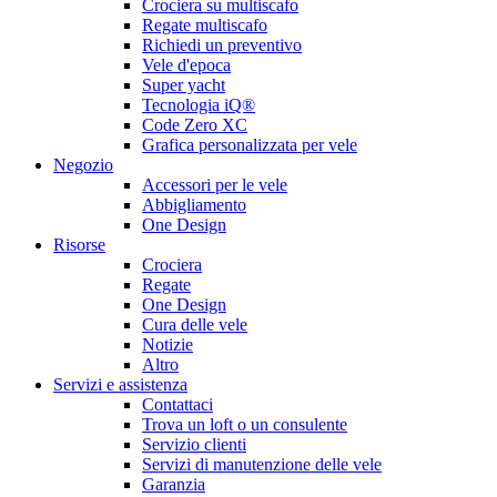
Crociera su multiscafo
Regate multiscafo
Richiedi un preventivo
Vele d'epoca
Super yacht
Tecnologia iQ®
Code Zero XC
Grafica personalizzata per vele
Negozio
Accessori per le vele
Abbigliamento
One Design
Risorse
Crociera
Regate
One Design
Cura delle vele
Notizie
Altro
Servizi e assistenza
Contattaci
Trova un loft o un consulente
Servizio clienti
Servizi di manutenzione delle vele
Garanzia