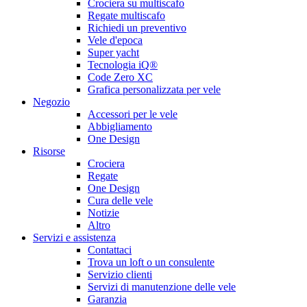
Crociera su multiscafo
Regate multiscafo
Richiedi un preventivo
Vele d'epoca
Super yacht
Tecnologia iQ®
Code Zero XC
Grafica personalizzata per vele
Negozio
Accessori per le vele
Abbigliamento
One Design
Risorse
Crociera
Regate
One Design
Cura delle vele
Notizie
Altro
Servizi e assistenza
Contattaci
Trova un loft o un consulente
Servizio clienti
Servizi di manutenzione delle vele
Garanzia