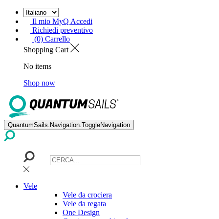
Il mio MyQ Accedi
Richiedi preventivo
(0) Carrello
Shopping Cart
No items
Shop now
QuantumSails.Navigation.ToggleNavigation
Vele
Vele da crociera
Vele da regata
One Design