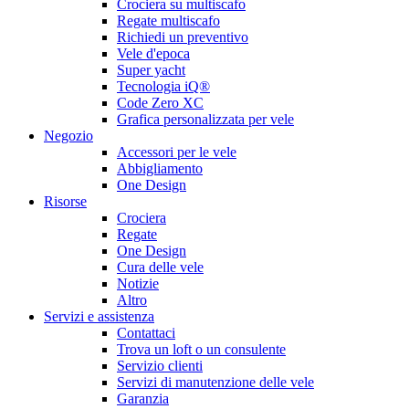
Crociera su multiscafo
Regate multiscafo
Richiedi un preventivo
Vele d'epoca
Super yacht
Tecnologia iQ®
Code Zero XC
Grafica personalizzata per vele
Negozio
Accessori per le vele
Abbigliamento
One Design
Risorse
Crociera
Regate
One Design
Cura delle vele
Notizie
Altro
Servizi e assistenza
Contattaci
Trova un loft o un consulente
Servizio clienti
Servizi di manutenzione delle vele
Garanzia