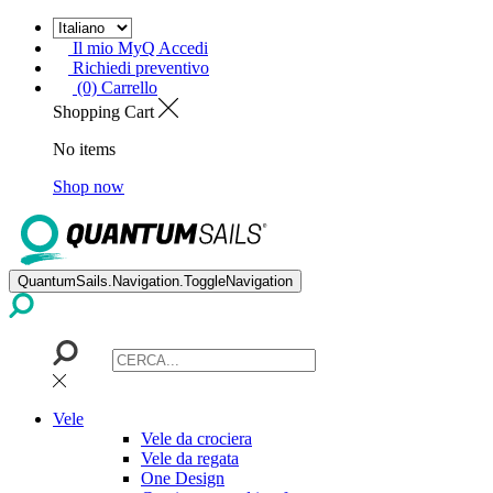
Il mio MyQ Accedi
Richiedi preventivo
(0) Carrello
Shopping Cart
No items
Shop now
QuantumSails.Navigation.ToggleNavigation
Vele
Vele da crociera
Vele da regata
One Design