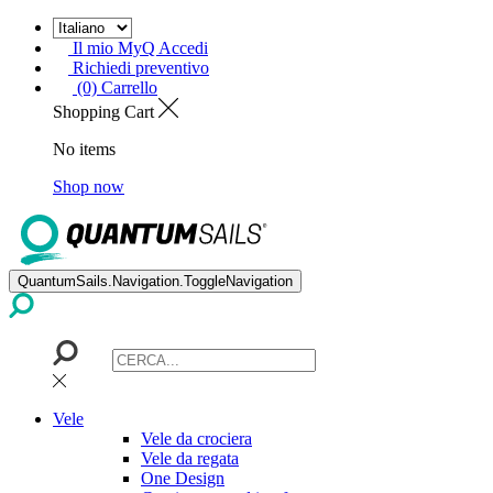
Il mio MyQ Accedi
Richiedi preventivo
(0) Carrello
Shopping Cart
No items
Shop now
QuantumSails.Navigation.ToggleNavigation
Vele
Vele da crociera
Vele da regata
One Design