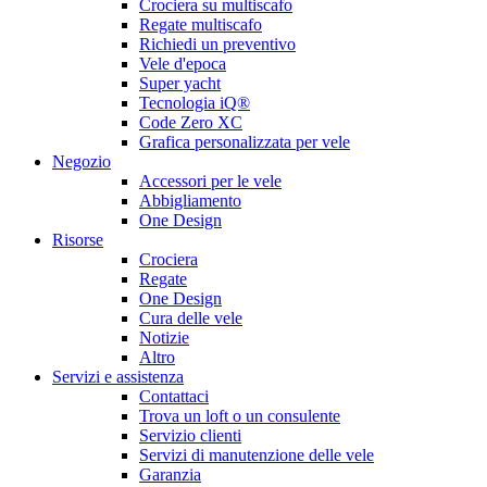
Crociera su multiscafo
Regate multiscafo
Richiedi un preventivo
Vele d'epoca
Super yacht
Tecnologia iQ®
Code Zero XC
Grafica personalizzata per vele
Negozio
Accessori per le vele
Abbigliamento
One Design
Risorse
Crociera
Regate
One Design
Cura delle vele
Notizie
Altro
Servizi e assistenza
Contattaci
Trova un loft o un consulente
Servizio clienti
Servizi di manutenzione delle vele
Garanzia