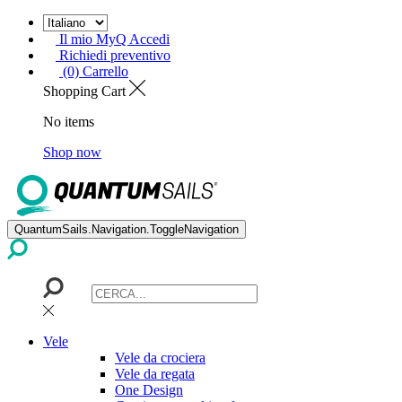
Il mio MyQ Accedi
Richiedi preventivo
(0) Carrello
Shopping Cart
No items
Shop now
QuantumSails.Navigation.ToggleNavigation
Vele
Vele da crociera
Vele da regata
One Design