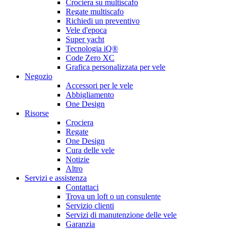
Crociera su multiscafo
Regate multiscafo
Richiedi un preventivo
Vele d'epoca
Super yacht
Tecnologia iQ®
Code Zero XC
Grafica personalizzata per vele
Negozio
Accessori per le vele
Abbigliamento
One Design
Risorse
Crociera
Regate
One Design
Cura delle vele
Notizie
Altro
Servizi e assistenza
Contattaci
Trova un loft o un consulente
Servizio clienti
Servizi di manutenzione delle vele
Garanzia