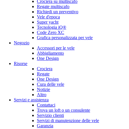
Crociera su multiscafo
Regate multiscafo
Richiedi un preventivo
Vele d'epoca
Super yacht
Tecnologia iQ®
Code Zero XC
Grafica personalizzata per vele
Negozio
Accessori per le vele
Abbigliamento
One Design
Risorse
Crociera
Regate
One Design
Cura delle vele
Notizie
Altro
Servizi e assistenza
Contattaci
Trova un loft o un consulente
Servizio clienti
Servizi di manutenzione delle vele
Garanzia