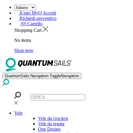
Il mio MyQ Accedi
Richiedi preventivo
(0) Carrello
Shopping Cart
No items
Shop now
QuantumSails.Navigation.ToggleNavigation
Vele
Vele da crociera
Vele da regata
One Design