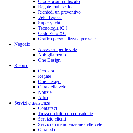
Crociera su multiscafo
Regate multiscafo
Richiedi un preventivo
Vele d'epoca
Super yacht
Tecnologia iQ®
Code Zero XC
Grafica personalizzata per vele
Negozio
Accessori per le vele
Abbigliamento
One Design
Risorse
Crociera
Regate
One Design
Cura delle vele
Notizie
Altro
Servizi e assistenza
Contattaci
Trova un loft o un consulente
Servizio clienti
Servizi di manutenzione delle vele
Garanzia