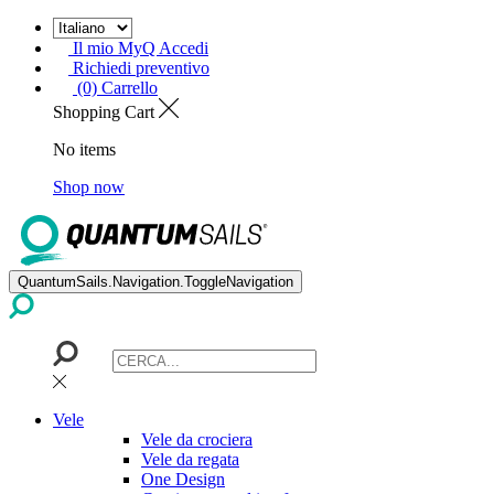
Il mio MyQ Accedi
Richiedi preventivo
(0) Carrello
Shopping Cart
No items
Shop now
QuantumSails.Navigation.ToggleNavigation
Vele
Vele da crociera
Vele da regata
One Design