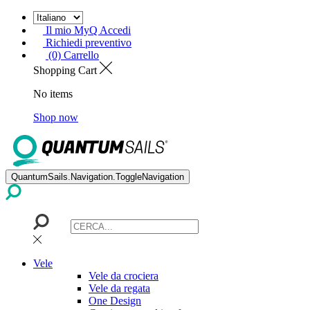
Il mio MyQ Accedi
Richiedi preventivo
(0) Carrello
Shopping Cart
No items
Shop now
QuantumSails.Navigation.ToggleNavigation
Vele
Vele da crociera
Vele da regata
One Design