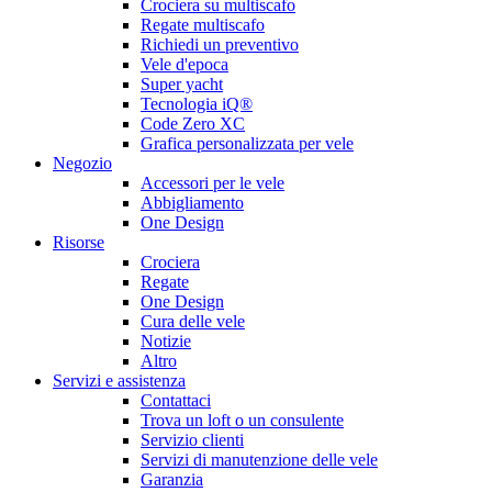
Crociera su multiscafo
Regate multiscafo
Richiedi un preventivo
Vele d'epoca
Super yacht
Tecnologia iQ®
Code Zero XC
Grafica personalizzata per vele
Negozio
Accessori per le vele
Abbigliamento
One Design
Risorse
Crociera
Regate
One Design
Cura delle vele
Notizie
Altro
Servizi e assistenza
Contattaci
Trova un loft o un consulente
Servizio clienti
Servizi di manutenzione delle vele
Garanzia