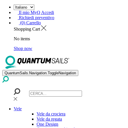
Il mio MyQ Accedi
Richiedi preventivo
(0) Carrello
Shopping Cart
No items
Shop now
QuantumSails.Navigation.ToggleNavigation
Vele
Vele da crociera
Vele da regata
One Design