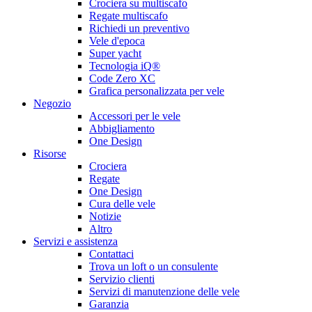
Crociera su multiscafo
Regate multiscafo
Richiedi un preventivo
Vele d'epoca
Super yacht
Tecnologia iQ®
Code Zero XC
Grafica personalizzata per vele
Negozio
Accessori per le vele
Abbigliamento
One Design
Risorse
Crociera
Regate
One Design
Cura delle vele
Notizie
Altro
Servizi e assistenza
Contattaci
Trova un loft o un consulente
Servizio clienti
Servizi di manutenzione delle vele
Garanzia