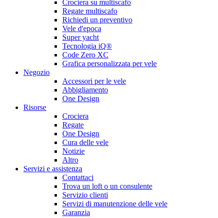
Crociera su multiscafo
Regate multiscafo
Richiedi un preventivo
Vele d'epoca
Super yacht
Tecnologia iQ®
Code Zero XC
Grafica personalizzata per vele
Negozio
Accessori per le vele
Abbigliamento
One Design
Risorse
Crociera
Regate
One Design
Cura delle vele
Notizie
Altro
Servizi e assistenza
Contattaci
Trova un loft o un consulente
Servizio clienti
Servizi di manutenzione delle vele
Garanzia