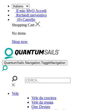
Il mio MyQ Accedi
Richiedi preventivo
(0) Carrello
Shopping Cart
No items
Shop now
QuantumSails.Navigation.ToggleNavigation
Vele
Vele da crociera
Vele da regata
One Design