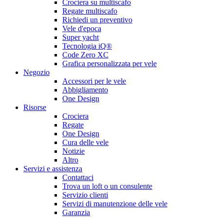
Crociera su multiscafo
Regate multiscafo
Richiedi un preventivo
Vele d'epoca
Super yacht
Tecnologia iQ®
Code Zero XC
Grafica personalizzata per vele
Negozio
Accessori per le vele
Abbigliamento
One Design
Risorse
Crociera
Regate
One Design
Cura delle vele
Notizie
Altro
Servizi e assistenza
Contattaci
Trova un loft o un consulente
Servizio clienti
Servizi di manutenzione delle vele
Garanzia