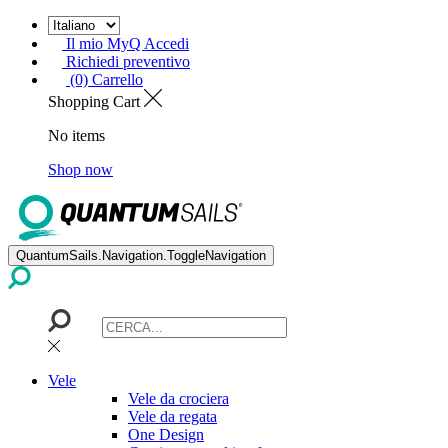
Il mio MyQ Accedi
Richiedi preventivo
(0) Carrello
Shopping Cart
No items
Shop now
QuantumSails.Navigation.ToggleNavigation
Vele
Vele da crociera
Vele da regata
One Design