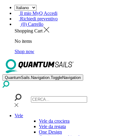
Il mio MyQ Accedi
Richiedi preventivo
(0) Carrello
Shopping Cart
No items
Shop now
QuantumSails.Navigation.ToggleNavigation
Vele
Vele da crociera
Vele da regata
One Design