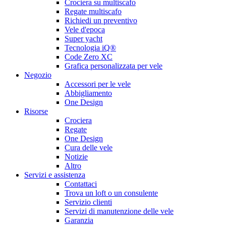
Crociera su multiscafo
Regate multiscafo
Richiedi un preventivo
Vele d'epoca
Super yacht
Tecnologia iQ®
Code Zero XC
Grafica personalizzata per vele
Negozio
Accessori per le vele
Abbigliamento
One Design
Risorse
Crociera
Regate
One Design
Cura delle vele
Notizie
Altro
Servizi e assistenza
Contattaci
Trova un loft o un consulente
Servizio clienti
Servizi di manutenzione delle vele
Garanzia