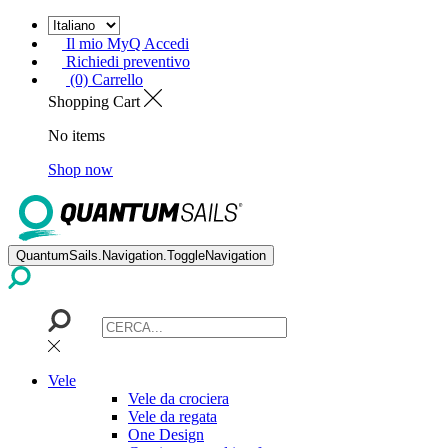
Il mio MyQ Accedi
Richiedi preventivo
(0) Carrello
Shopping Cart
No items
Shop now
QuantumSails.Navigation.ToggleNavigation
Vele
Vele da crociera
Vele da regata
One Design