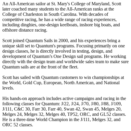
An All-American sailor at St. Mary's College of Maryland, Scott
later coached many students to the All-American ranks at the
College of Charleston in South Carolina. With decades of
competitive racing, he has a wide range of racing experiences,
including dinghies, one-design keelboats, inshore big boats, and
offshore distance racing.
Scott joined Quantum Sails in 2000, and his experiences bring a
unique skill set to Quantum's programs. Focusing primarily on one
design classes, he is directly involved in testing, design, and
development of Quantum’s One Design sail programs. He working
directly with the design team and worldwide sales team to make sure
Quantum sails are at the front of the fleet.
Scott has sailed with Quantum customers to win championships at
the World, Gold Cup, European, North American, and National
levels.
His hands-on approach includes active campaigns and racing in the
following classes for Quantum: J/22, J/24, J/70, J/80, J/88, J/109,
J/111, C&C 30, Farr 30, Farr 40, Swan 42, Swan 45, Melges 20,
Melges 24, Melges 32, Melges 40, TP52, ORC, and GL52 classes.
He is a three-time World Champion in the J/111, Melges 32, and
ORC 52 classes.