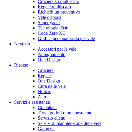
Crociera su multiscafo
Regate multiscafo
Richiedi un preventivo
Vele d'epoca
Super yacht
Tecnologia iQ®
Code Zero XC
Grafica personalizzata per vele
Negozio
Accessori per le vele
Abbigliamento
One Design
Risorse
Crociera
Regate
One Design
Cura delle vele
Notizie
Altro
Servizi e assistenza
Contattaci
Trova un loft o un consulente
Servizio clienti
Servizi di manutenzione delle vele
Garanzia