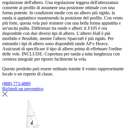
regolazione dell'albero. Una regolazione leggera dell'attrezzatura
consente al profilo di assumere una posizione ottimale con una
forma potente. In condizioni medie con un albero più rigido, la
randa si appiattisce mantenendo la posizione del profilo. Con vento
più forte, questa vela può resistere con una bella forma appiattita e
un'uscita pulita. Differenze tra rande e alberi: il J/105 è ora
disponibile con due diversi tipi di albero. L'albero Hall è più
morbido e flessibile, mentre l'albero Sparcraft è più rigido. Per
entrambi i tipi di albero sono disponibili rande AP e Heavy.
Assicurati di specificare il tipo di albero prima di effettuare l'ordine
delle vele. INCLUDE: Copertura per randa a tutta lunghezza con
cerniera integrale per riporre facilmente la vela.
Questo prodotto può essere ordinato tramite il vostro rappresentante
locale o un esperto di classe.
(888) 773-4889
Richiedi un preventivo
Trova un loft