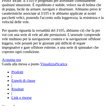
PHRF locale. Il J/105 è progettato per affrontare comodamente
qualsiasi situazione. È equilibrato e stabile, veloce sia di bolina che
di poppa, facile da armare, navigare e disarmare. Abbiamo preso le
caratteristiche associate al J/105 e le abbiamo applicate ai nostri
pacchetti velici, ponendo l'accento sulla leggerezza, la resistenza e la
velocità delle vele.
Per quanto riguarda la versatilità del J/105, abbiamo ciò che fa per
voi con una serie di vele ad alte prestazioni. L'arsenale comprende
vele multiuso per la navigazione costiera e la navigazione offshore
leggera, vele pesanti per le giornate più difficili di regate
impegnative e gare offshore estreme, e una serie di spinnaker che
coprono ogni condizione.
Acquista ora
Guida alla messa a punto
Visualizza
|
Scarica
Prodotti
|
Esperti di classe
|
Risultati
|
Link e risorse