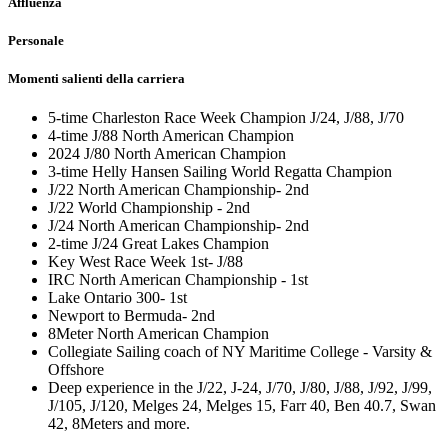
Affluenza
Personale
Momenti salienti della carriera
5-time Charleston Race Week Champion J/24, J/88, J/70
4-time J/88 North American Champion
2024 J/80 North American Champion
3-time Helly Hansen Sailing World Regatta Champion
J/22 North American Championship- 2nd
J/22 World Championship - 2nd
J/24 North American Championship- 2nd
2-time J/24 Great Lakes Champion
Key West Race Week 1st- J/88
IRC North American Championship - 1st
Lake Ontario 300- 1st
Newport to Bermuda- 2nd
8Meter North American Champion
Collegiate Sailing coach of NY Maritime College - Varsity &
Offshore
Deep experience in the J/22, J-24, J/70, J/80, J/88, J/92, J/99,
J/105, J/120, Melges 24, Melges 15, Farr 40, Ben 40.7, Swan
42, 8Meters and more.