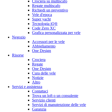
Crociera su multiscafo
Regate multiscafo
Richiedi un preventivo
Vele d'epoca
Super yacht
Tecnologia iQ®
Code Zero XC
Grafica personalizzata per vele
Negozio
Accessori per le vele
Abbigliamento
One Design
Risorse
Crociera
Regate
One Design
Cura delle vele
Notizie
Altro
Servizi e assistenza
Contattaci
Trova un loft o un consulente
Servizio clienti
Servizi di manutenzione delle vele
Garanzia