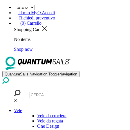
Il mio MyQ Accedi
Richiedi preventivo
(0) Carrello
Shopping Cart
No items
Shop now
QuantumSails.Navigation.ToggleNavigation
Vele
Vele da crociera
Vele da regata
One Design