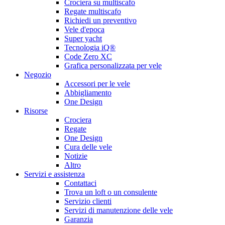
Crociera su multiscafo
Regate multiscafo
Richiedi un preventivo
Vele d'epoca
Super yacht
Tecnologia iQ®
Code Zero XC
Grafica personalizzata per vele
Negozio
Accessori per le vele
Abbigliamento
One Design
Risorse
Crociera
Regate
One Design
Cura delle vele
Notizie
Altro
Servizi e assistenza
Contattaci
Trova un loft o un consulente
Servizio clienti
Servizi di manutenzione delle vele
Garanzia