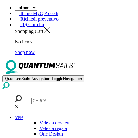
Il mio MyQ Accedi
Richiedi preventivo
(0) Carrello
Shopping Cart
No items
Shop now
QuantumSails.Navigation.ToggleNavigation
Vele
Vele da crociera
Vele da regata
One Design