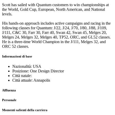
Scott has sailed with Quantum customers to win championships at
the World, Gold Cup, European, North American, and National
levels.
His hands-on approach includes active campaigns and racing in the
following classes for Quantum: J/22, J/24, J/70, J/80, J/88, J/109,
J/111, C&C 30, Farr 30, Farr 40, Swan 42, Swan 45, Melges 20,
Melges 24, Melges 32, Melges 40, TP52, ORC, and GL52 classes.
He is a three-time World Champion in the J/111, Melges 32, and
ORC 52 classes.
Informazioni di base
Nazionalità: USA
Posizione: One Design Director
Città natale:
Città attuale: Annapolis
Affluenza
Personale
Momenti salienti della carriera