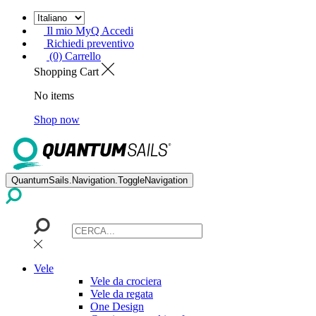
Il mio MyQ Accedi
Richiedi preventivo
(0) Carrello
Shopping Cart
No items
Shop now
QuantumSails.Navigation.ToggleNavigation
Vele
Vele da crociera
Vele da regata
One Design