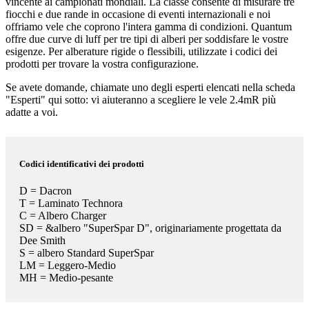
vincente ai campionati mondiali. La classe consente di misurare tre
fiocchi e due rande in occasione di eventi internazionali e noi
offriamo vele che coprono l'intera gamma di condizioni. Quantum
offre due curve di luff per tre tipi di alberi per soddisfare le vostre
esigenze. Per alberature rigide o flessibili, utilizzate i codici dei
prodotti per trovare la vostra configurazione.
Se avete domande, chiamate uno degli esperti elencati nella scheda
"Esperti" qui sotto: vi aiuteranno a scegliere le vele 2.4mR più
adatte a voi.
Codici identificativi dei prodotti
D = Dacron
T = Laminato Technora
C = Albero Charger
SD = &albero "SuperSpar D", originariamente progettata da
Dee Smith
S = albero Standard SuperSpar
LM = Leggero-Medio
MH = Medio-pesante