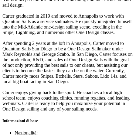
sail design.
Carter graduated in 2019 and moved to Annapolis to work with
Quantum Sails as a service sailmaker. He quickly integrated himself
into the Mid-Atlantic one-design sailing scene, excelling in the
Snipe, Lightning, and numerous other One Design classes.
After spending 2 years at the loft in Annapolis, Carter moved to
Quantum Sails San Diego to be a One Design Sailmaker under
Mark Reynolds and George Szabo. In San Diego, Carter focuses on
the production, R&D, and sales of One Design Sails with the goal
of not only providing the best sails to our clients, but assisting our
clients to become the fastest they can be on the water. Currently,
Carter mostly races Snipes, Etchells, Stars, Sabots, Lido 14s, and
local big boat racing in San Diego.
Carter enjoys giving back to the sport. He coaches a local high
school team, enjoys coaching clinics, running regattas, and leading
webinars. Carter is ready to help you maximize your potential in
One Design sailing and any of your sailing needs.
Informazioni di base
Nazionalità: