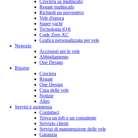
Crociera su multiscafo
Regate multiscafo
Richiedi un preventivo
Vele d'epoca
Super yacht
Tecnologia iQ®
Code Zero XC
Grafica personalizzata per vele
Negozio
Accessori per le vele
Abbigliamento
One Design
Risorse
Crociera
Regate
One Design
Cura delle vele
Notizie
Altro
Servizi e assistenza
Contattaci
Trova un loft o un consulente
Servizio clienti
Servizi di manutenzione delle vele
Garanzia