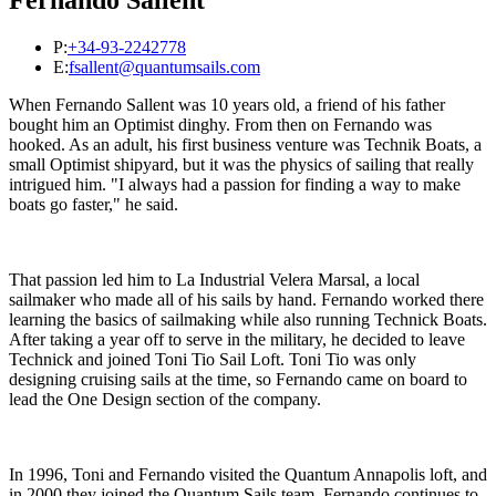
Fernando Sallent
P:
+34-93-2242778
E:
fsallent@quantumsails.com
When Fernando Sallent was 10 years old, a friend of his father
bought him an Optimist dinghy. From then on Fernando was
hooked. As an adult, his first business venture was Technik Boats, a
small Optimist shipyard, but it was the physics of sailing that really
intrigued him. "I always had a passion for finding a way to make
boats go faster," he said.
That passion led him to La Industrial Velera Marsal, a local
sailmaker who made all of his sails by hand. Fernando worked there
learning the basics of sailmaking while also running Technick Boats.
After taking a year off to serve in the military, he decided to leave
Technick and joined Toni Tio Sail Loft. Toni Tio was only
designing cruising sails at the time, so Fernando came on board to
lead the One Design section of the company.
In 1996, Toni and Fernando visited the Quantum Annapolis loft, and
in 2000 they joined the Quantum Sails team. Fernando continues to