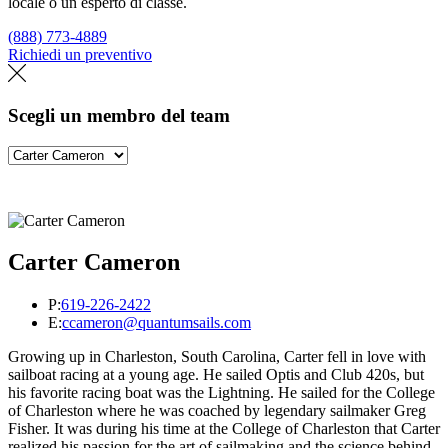
locale o un esperto di classe.
(888) 773-4889
Richiedi un preventivo
Trova un loft
Scegli un membro del team
Carter Cameron
P:
619-226-2422
E:
ccameron@quantumsails.com
Growing up in Charleston, South Carolina, Carter fell in love with
sailboat racing at a young age. He sailed Optis and Club 420s, but
his favorite racing boat was the Lightning. He sailed for the College
of Charleston where he was coached by legendary sailmaker Greg
Fisher. It was during his time at the College of Charleston that Carter
realized his passion for the art of sailmaking and the science behind