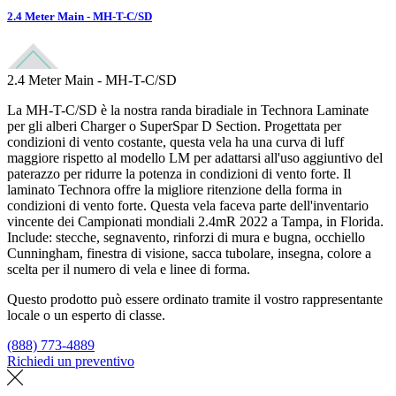
2.4 Meter Main - MH-T-C/SD
2.4 Meter Main - MH-T-C/SD
La MH-T-C/SD è la nostra randa biradiale in Technora Laminate
per gli alberi Charger o SuperSpar D Section. Progettata per
condizioni di vento costante, questa vela ha una curva di luff
maggiore rispetto al modello LM per adattarsi all'uso aggiuntivo del
paterazzo per ridurre la potenza in condizioni di vento forte. Il
laminato Technora offre la migliore ritenzione della forma in
condizioni di vento forte. Questa vela faceva parte dell'inventario
vincente dei Campionati mondiali 2.4mR 2022 a Tampa, in Florida.
Include: stecche, segnavento, rinforzi di mura e bugna, occhiello
Cunningham, finestra di visione, sacca tubolare, insegna, colore a
scelta per il numero di vela e linee di forma.
Questo prodotto può essere ordinato tramite il vostro rappresentante
locale o un esperto di classe.
(888) 773-4889
Richiedi un preventivo
Trova un loft