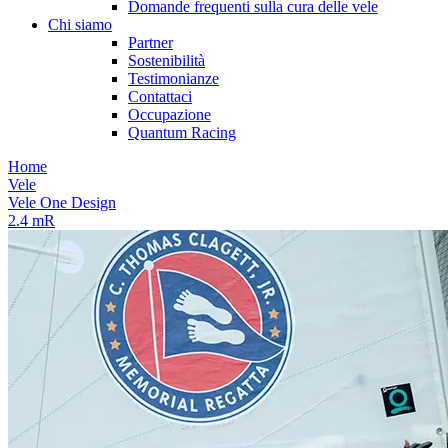
Domande frequenti sulla cura delle vele
Chi siamo
Partner
Sostenibilità
Testimonianze
Contattaci
Occupazione
Quantum Racing
Home
Vele
Vele One Design
2.4 mR