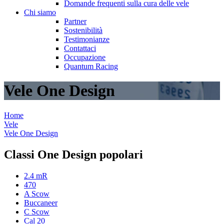
Domande frequenti sulla cura delle vele
Chi siamo
Partner
Sostenibilità
Testimonianze
Contattaci
Occupazione
Quantum Racing
Vele One Design
Home
Vele
Vele One Design
Classi One Design popolari
2.4 mR
470
A Scow
Buccaneer
C Scow
Cal 20