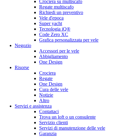
Crociera su multiscafo
Regate multiscafo
Richiedi un preventivo
Vele d'epoca
Super yacht
Tecnologia iQ®
Code Zero XC
Grafica personalizzata per vele
Negozio
Accessori per le vele
Abbigliamento
One Design
Risorse
Crociera
Regate
One Design
Cura delle vele
Notizie
Altro
Servizi e assistenza
Contattaci
Trova un loft o un consulente
Servizio clienti
Servizi di manutenzione delle vele
Garanzia