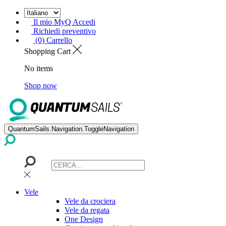
Il mio MyQ Accedi
Richiedi preventivo
(0) Carrello
Shopping Cart
No items
Shop now
QuantumSails.Navigation.ToggleNavigation
Vele
Vele da crociera
Vele da regata
One Design