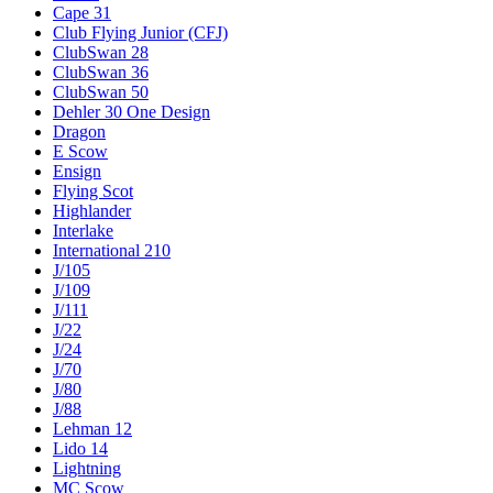
Cape 31
Club Flying Junior (CFJ)
ClubSwan 28
ClubSwan 36
ClubSwan 50
Dehler 30 One Design
Dragon
E Scow
Ensign
Flying Scot
Highlander
Interlake
International 210
J/105
J/109
J/111
J/22
J/24
J/70
J/80
J/88
Lehman 12
Lido 14
Lightning
MC Scow