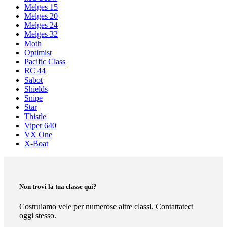
Melges 15
Melges 20
Melges 24
Melges 32
Moth
Optimist
Pacific Class
RC 44
Sabot
Shields
Snipe
Star
Thistle
Viper 640
VX One
X-Boat
Non trovi la tua classe qui?
Costruiamo vele per numerose altre classi. Contattateci
oggi stesso.