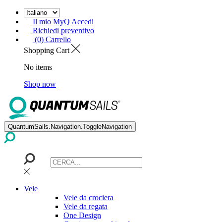
Il mio MyQ Accedi
Richiedi preventivo
(0) Carrello
Shopping Cart
No items
Shop now
QuantumSails.Navigation.ToggleNavigation
Vele
Vele da crociera
Vele da regata
One Design