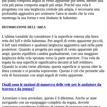
più piatta comporta angoli di vento apparente più stretti, mentre una
vela più piena comporta angoli più ampi. Poiché una vela è
progettata con una larghezza centrale più ampia, è necessaria una
profondità aggiuntiva per sostenere l'area in modo che la vela
mantenga la sua forma e non sbattano le balumine.
DISTRIBUZIONE DELL'AREA
L'ultima variabile da considerare è la superficie esterna alla linea
retta del luff e della balumina. Per angoli di vento apparente piccoli,
il luff sarà rettilineo e qualsiasi larghezza aggiuntiva sarà nella parte
posteriore. Quando si progetta per angoli di vento apparente più
ampi, questo equilibrio cambia gradualmente, con una maggiore
larghezza della vela spostata verso la parte anteriore. Una vela da
regata ha una superficie significativa davanti al luff rettilineo.
Quando la scotta viene allentata, questa superficie si sposta oltre la
linea centrale e si proietta sopravento. Questo è ciò che permette alla
vela di funzionare con ampi angoli di vento apparente.
Quali sono le opzioni di manovra delle vele per le andature da
traveso e da poppa?
Arrotolare o non arrotolare, questo è il dilemma. Anche se state
navigando con un equipaggio completo da regata, dovrete
comunque considerare l'utilizzo di sistemi di manovra per issare e