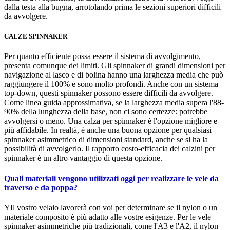
dalla testa alla bugna, arrotolando prima le sezioni superiori difficili
da avvolgere.
CALZE SPINNAKER
Per quanto efficiente possa essere il sistema di avvolgimento,
presenta comunque dei limiti. Gli spinnaker di grandi dimensioni per
navigazione al lasco e di bolina hanno una larghezza media che può
raggiungere il 100% e sono molto profondi. Anche con un sistema
top-down, questi spinnaker possono essere difficili da avvolgere.
Come linea guida approssimativa, se la larghezza media supera l'88-
90% della lunghezza della base, non ci sono certezze: potrebbe
avvolgersi o meno. Una calza per spinnaker è l'opzione migliore e
più affidabile. In realtà, è anche una buona opzione per qualsiasi
spinnaker asimmetrico di dimensioni standard, anche se si ha la
possibilità di avvolgerlo. Il rapporto costo-efficacia dei calzini per
spinnaker è un altro vantaggio di questa opzione.
Quali materiali vengono utilizzati oggi per realizzare le vele da
traverso e da poppa?
YIl vostro velaio lavorerà con voi per determinare se il nylon o un
materiale composito è più adatto alle vostre esigenze. Per le vele
spinnaker asimmetriche più tradizionali, come l'A3 e l'A2, il nylon