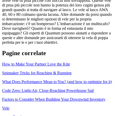
avere vele di prua piccole con fiocchi non sovrapposti. Queste vele
di prua più piccole non hanno la potenza dei loro cugini genoa più
grandi quando si tratta di navigare al lasco. Le vele al lasco AWA
40, 60 e 80 colmano questa lacuna. Altre domande da porsi quando
si determinano le migliori opzioni di vele per la propria
imbarcazione: c'è un bompresso? L'imbarcazione è un multiscafo?
Dove navigherò? Quanto è in forma ed entusiasta il mio
equipaggio? Gli esperti di Quantum possono aiutarti a rispondere a
queste e altre domande per assicurarti di ottenere la vela di poppa
perfetta per te e per i tuoi obiettivi.
Pagine correlate
How to Make Your Partner Love the Kite
Spinnaker Tricks for Reaching & Running
What Does Performance Mean to You? (and how to optimize for it)
Code Zero: Light-Air, Close-Reaching Powerhouse Sail
Factors to Consider When Building Your Downwind Inventory
Vele