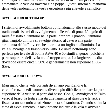
ammainare le vele da traverso e da poppa. Questi sistemi di manovra
delle vele renderanno la vostra esperienza più agevole e semplice.
AVVOLGITORI BOTTOM UP
I sistemi di avvolgimento bottom up funzionano allo stesso modo dei
tradizionali sistemi di avvolgimento delle vele di prua. L'angolo di
mura è fissato al tamburo nella parte inferiore. Quando il tamburo
gira, l'angolo di mura si avvolge attorno al cavo o alla parte
strutturata del luff invece che attorno a un foglio di alluminio. La
vela si avvolge dal basso verso l'alto. Le unità bottom-up sono
perfette per le vele di bolina AWA 40 e 60 simili al genoa, poiché la
parte superiore della vela non è troppo ampia. La larghezza media
dovrebbe essere circa il 50% e generalmente non superiore al 60-
65%.
AVVOLGITORI TOP-DOWN
Man mano che le vele portanti diventano più grandi e la
circonferenza media aumenta, diventa più difficile arrotolare la parte
superiore della vela se si parte dal basso. Con gli avvolgitori dall'alto
verso il basso, la testa è fissata direttamente al girevole e la tack è
fissata a un raccordo a rotazione libera sul tamburo. Quando si tira la
cima di avvolgimento, la tack rimane indietro e la vela si avvolge