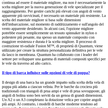
continua ad essere il materiale migliore, ma non è necessariamente la
scelta migliore per la nuova generazione di vele specializzate per il
raggiungimento. Per gestire carichi più elevati con angoli di vento
apparente più ravvicinati, è necessario un materiale più resistente. La
scelta del materiale migliore si basa sulle dimensioni
dell'imbarcazione, sul momento di raddrizzamento e sull'angolo del
vento apparente desiderato. In alcuni casi, l'opzione migliore
potrebbe essere semplicemente un tessuto spinnaker in nylon o
poliestere più pesante, ma spesso un materiale composito con
maggiore resistenza e durata è la scelta migliore. Il processo di
costruzione tri-radiale Fusion M™, di proprietà di Quantum, viene
utilizzato per creare la struttura personalizzata definitiva per le vele
da lasco in membrana. Quantum ha collaborato con i leader del
settore per sviluppare una gamma di materiali compositi specifici per
le vele da traverso ad alto carico.
Il tipo di barca influisce sulle opzioni di vele di poppa?
Il design di una barca ha un grande impatto sulla scelta della vela di
poppa più adatta a ciascun velista. Per le barche da crociera più
tradizionali con triangoli di prua ampi e vele di prua sovrapposte, gli
angoli di bolina sono ben serviti da un genoa di grandi dimensioni.
Un A2 o un A3 completano la dotazione velica per coprire angoli
più ampi. Al contrario, i modelli di barche moderne tendono ad