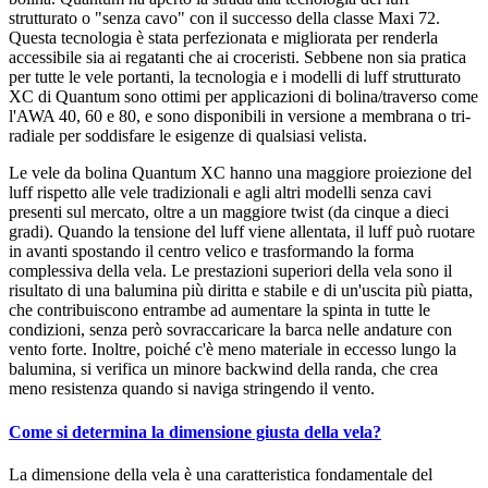
strutturato o "senza cavo" con il successo della classe Maxi 72.
Questa tecnologia è stata perfezionata e migliorata per renderla
accessibile sia ai regatanti che ai croceristi. Sebbene non sia pratica
per tutte le vele portanti, la tecnologia e i modelli di luff strutturato
XC di Quantum sono ottimi per applicazioni di bolina/traverso come
l'AWA 40, 60 e 80, e sono disponibili in versione a membrana o tri-
radiale per soddisfare le esigenze di qualsiasi velista.
Le vele da bolina Quantum XC hanno una maggiore proiezione del
luff rispetto alle vele tradizionali e agli altri modelli senza cavi
presenti sul mercato, oltre a un maggiore twist (da cinque a dieci
gradi). Quando la tensione del luff viene allentata, il luff può ruotare
in avanti spostando il centro velico e trasformando la forma
complessiva della vela. Le prestazioni superiori della vela sono il
risultato di una balumina più diritta e stabile e di un'uscita più piatta,
che contribuiscono entrambe ad aumentare la spinta in tutte le
condizioni, senza però sovraccaricare la barca nelle andature con
vento forte. Inoltre, poiché c'è meno materiale in eccesso lungo la
balumina, si verifica un minore backwind della randa, che crea
meno resistenza quando si naviga stringendo il vento.
Come si determina la dimensione giusta della vela?
La dimensione della vela è una caratteristica fondamentale del