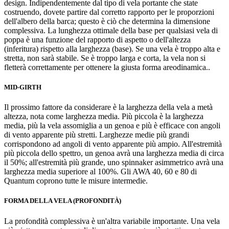
design. Indipendentemente dal tipo di vela portante che state
costruendo, dovete partire dal corretto rapporto per le proporzioni
dell'albero della barca; questo è ciò che determina la dimensione
complessiva. La lunghezza ottimale della base per qualsiasi vela di
poppa è una funzione del rapporto di aspetto o dell'altezza
(inferitura) rispetto alla larghezza (base). Se una vela è troppo alta e
stretta, non sarà stabile. Se è troppo larga e corta, la vela non si
fletterà correttamente per ottenere la giusta forma areodinamica..
MID-GIRTH
Il prossimo fattore da considerare è la larghezza della vela a metà
altezza, nota come larghezza media. Più piccola è la larghezza
media, più la vela assomiglia a un genoa e più è efficace con angoli
di vento apparente più stretti. Larghezze medie più grandi
corrispondono ad angoli di vento apparente più ampio. All'estremità
più piccola dello spettro, un genoa avrà una larghezza media di circa
il 50%; all'estremità più grande, uno spinnaker asimmetrico avrà una
larghezza media superiore al 100%. Gli AWA 40, 60 e 80 di
Quantum coprono tutte le misure intermedie.
FORMA DELLA VELA (PROFONDITÀ)
La profondità complessiva è un'altra variabile importante. Una vela