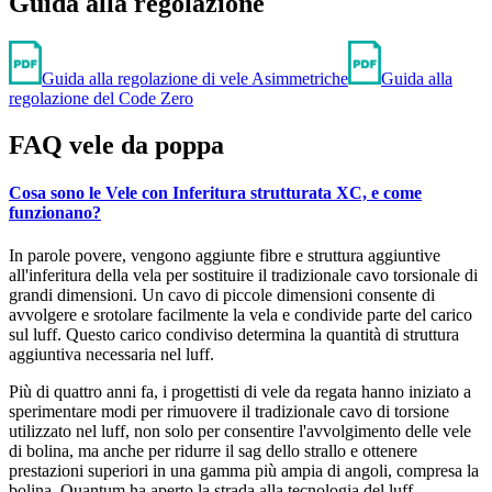
Guida alla regolazione
Guida alla regolazione di vele Asimmetriche
Guida alla
regolazione del Code Zero
FAQ vele da poppa
Cosa sono le Vele con Inferitura strutturata XC, e come
funzionano?
In parole povere, vengono aggiunte fibre e struttura aggiuntive
all'inferitura della vela per sostituire il tradizionale cavo torsionale di
grandi dimensioni. Un cavo di piccole dimensioni consente di
avvolgere e srotolare facilmente la vela e condivide parte del carico
sul luff. Questo carico condiviso determina la quantità di struttura
aggiuntiva necessaria nel luff.
Più di quattro anni fa, i progettisti di vele da regata hanno iniziato a
sperimentare modi per rimuovere il tradizionale cavo di torsione
utilizzato nel luff, non solo per consentire l'avvolgimento delle vele
di bolina, ma anche per ridurre il sag dello strallo e ottenere
prestazioni superiori in una gamma più ampia di angoli, compresa la
bolina. Quantum ha aperto la strada alla tecnologia del luff