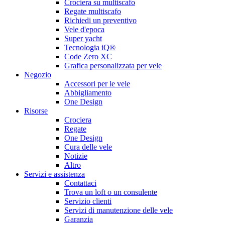
Crociera su multiscafo
Regate multiscafo
Richiedi un preventivo
Vele d'epoca
Super yacht
Tecnologia iQ®
Code Zero XC
Grafica personalizzata per vele
Negozio
Accessori per le vele
Abbigliamento
One Design
Risorse
Crociera
Regate
One Design
Cura delle vele
Notizie
Altro
Servizi e assistenza
Contattaci
Trova un loft o un consulente
Servizio clienti
Servizi di manutenzione delle vele
Garanzia