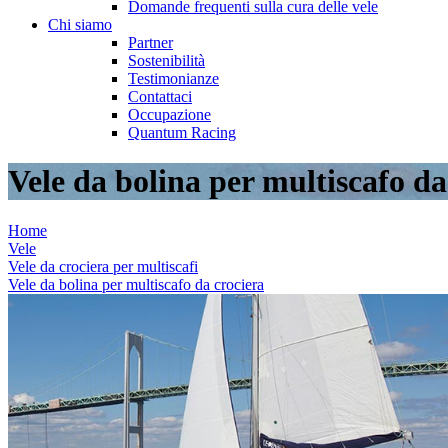
Domande frequenti sulla cura delle vele
Chi siamo
Partner
Sostenibilità
Testimonianze
Contattaci
Occupazione
Quantum Racing
Vele da bolina per multiscafo da
Home
Vele
Vele da crociera per multiscafi
Vele da bolina per multiscafo da crociera