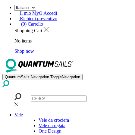
Il mio MyQ Accedi
Richiedi preventivo
(0) Carrello
Shopping Cart
No items
Shop now
QuantumSails.Navigation.ToggleNavigation
Vele
Vele da crociera
Vele da regata
One Design