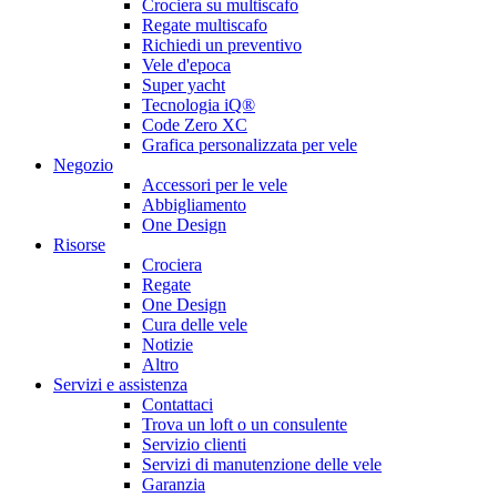
Crociera su multiscafo
Regate multiscafo
Richiedi un preventivo
Vele d'epoca
Super yacht
Tecnologia iQ®
Code Zero XC
Grafica personalizzata per vele
Negozio
Accessori per le vele
Abbigliamento
One Design
Risorse
Crociera
Regate
One Design
Cura delle vele
Notizie
Altro
Servizi e assistenza
Contattaci
Trova un loft o un consulente
Servizio clienti
Servizi di manutenzione delle vele
Garanzia