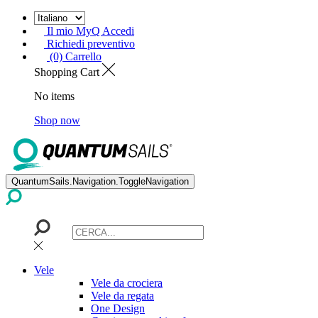
Il mio MyQ Accedi
Richiedi preventivo
(0) Carrello
Shopping Cart
No items
Shop now
QuantumSails.Navigation.ToggleNavigation
Vele
Vele da crociera
Vele da regata
One Design