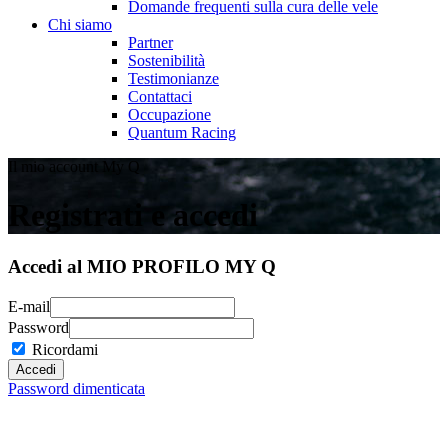
Domande frequenti sulla cura delle vele
Chi siamo
Partner
Sostenibilità
Testimonianze
Contattaci
Occupazione
Quantum Racing
Il mio account My Q
Registrati e accedi
Accedi al MIO PROFILO MY Q
E-mail
Password
Ricordami
Password dimenticata