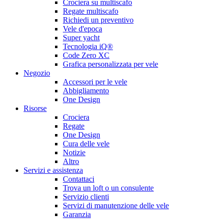
Crociera su multiscafo
Regate multiscafo
Richiedi un preventivo
Vele d'epoca
Super yacht
Tecnologia iQ®
Code Zero XC
Grafica personalizzata per vele
Negozio
Accessori per le vele
Abbigliamento
One Design
Risorse
Crociera
Regate
One Design
Cura delle vele
Notizie
Altro
Servizi e assistenza
Contattaci
Trova un loft o un consulente
Servizio clienti
Servizi di manutenzione delle vele
Garanzia