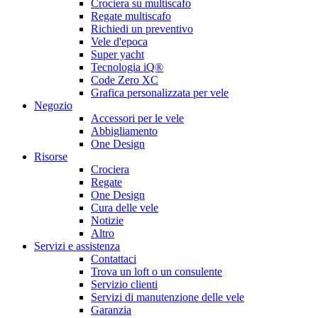
Crociera su multiscafo
Regate multiscafo
Richiedi un preventivo
Vele d'epoca
Super yacht
Tecnologia iQ®
Code Zero XC
Grafica personalizzata per vele
Negozio
Accessori per le vele
Abbigliamento
One Design
Risorse
Crociera
Regate
One Design
Cura delle vele
Notizie
Altro
Servizi e assistenza
Contattaci
Trova un loft o un consulente
Servizio clienti
Servizi di manutenzione delle vele
Garanzia