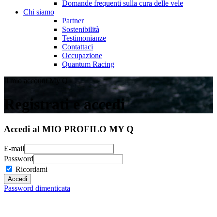
Domande frequenti sulla cura delle vele
Chi siamo
Partner
Sostenibilità
Testimonianze
Contattaci
Occupazione
Quantum Racing
Il mio account My Q
Registrati e accedi
Accedi al MIO PROFILO MY Q
E-mail
Password
Ricordami
Password dimenticata