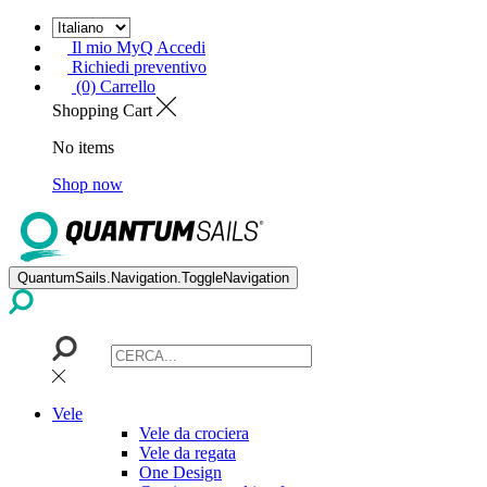
Il mio MyQ Accedi
Richiedi preventivo
(0) Carrello
Shopping Cart
No items
Shop now
QuantumSails.Navigation.ToggleNavigation
Vele
Vele da crociera
Vele da regata
One Design