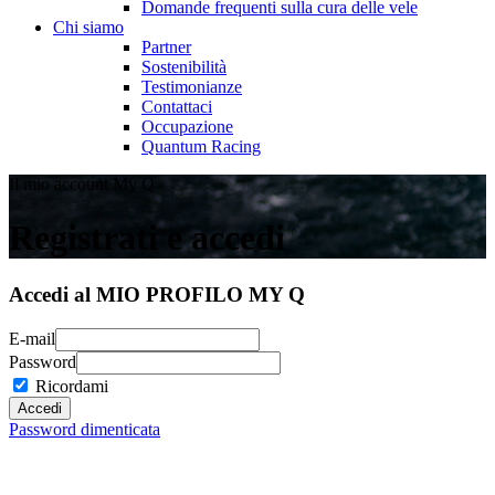
Domande frequenti sulla cura delle vele
Chi siamo
Partner
Sostenibilità
Testimonianze
Contattaci
Occupazione
Quantum Racing
Il mio account My Q
Registrati e accedi
Accedi al MIO PROFILO MY Q
E-mail
Password
Ricordami
Password dimenticata