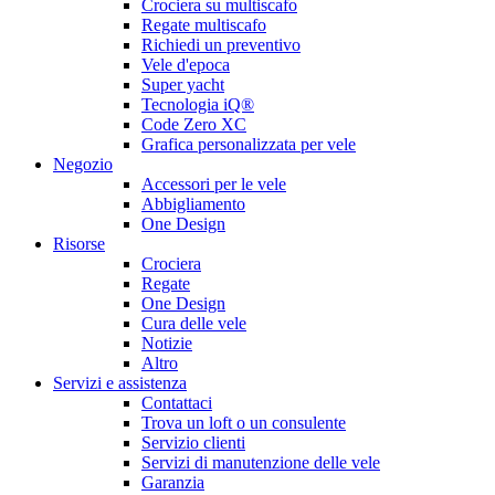
Crociera su multiscafo
Regate multiscafo
Richiedi un preventivo
Vele d'epoca
Super yacht
Tecnologia iQ®
Code Zero XC
Grafica personalizzata per vele
Negozio
Accessori per le vele
Abbigliamento
One Design
Risorse
Crociera
Regate
One Design
Cura delle vele
Notizie
Altro
Servizi e assistenza
Contattaci
Trova un loft o un consulente
Servizio clienti
Servizi di manutenzione delle vele
Garanzia