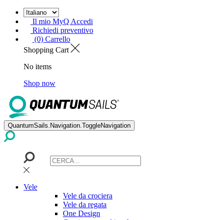
Il mio MyQ Accedi
Richiedi preventivo
(0) Carrello
Shopping Cart
No items
Shop now
QuantumSails.Navigation.ToggleNavigation
Vele
Vele da crociera
Vele da regata
One Design