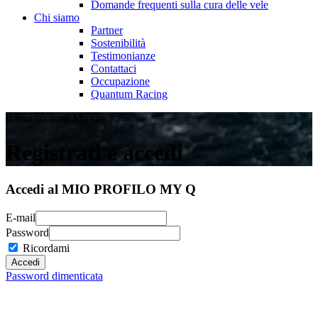
Domande frequenti sulla cura delle vele
Chi siamo
Partner
Sostenibilità
Testimonianze
Contattaci
Occupazione
Quantum Racing
Il mio account My Q
Registrati e accedi
Accedi al MIO PROFILO MY Q
E-mail
Password
Ricordami
Password dimenticata