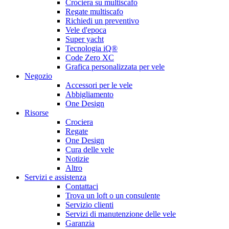
Crociera su multiscafo
Regate multiscafo
Richiedi un preventivo
Vele d'epoca
Super yacht
Tecnologia iQ®
Code Zero XC
Grafica personalizzata per vele
Negozio
Accessori per le vele
Abbigliamento
One Design
Risorse
Crociera
Regate
One Design
Cura delle vele
Notizie
Altro
Servizi e assistenza
Contattaci
Trova un loft o un consulente
Servizio clienti
Servizi di manutenzione delle vele
Garanzia