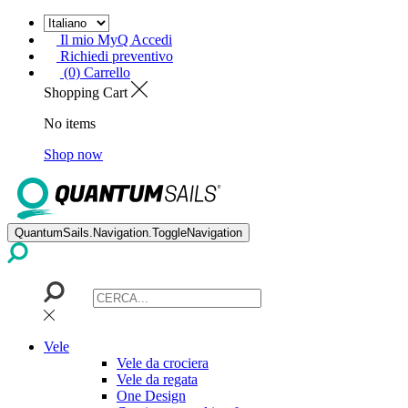
Il mio MyQ Accedi
Richiedi preventivo
(0) Carrello
Shopping Cart
No items
Shop now
QuantumSails.Navigation.ToggleNavigation
Vele
Vele da crociera
Vele da regata
One Design