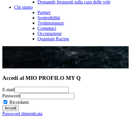
Domande frequenti sulla cura delle vele
Chi siamo
Partner
Sostenibilità
Testimonianze
Contattaci
Occupazione
Quantum Racing
Il mio account My Q
Registrati e accedi
Accedi al MIO PROFILO MY Q
E-mail
Password
Ricordami
Password dimenticata