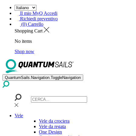
Il mio MyQ Accedi
Richiedi preventivo
(0) Carrello
Shopping Cart
No items
Shop now
QuantumSails.Navigation.ToggleNavigation
Vele
Vele da crociera
Vele da regata
One Design