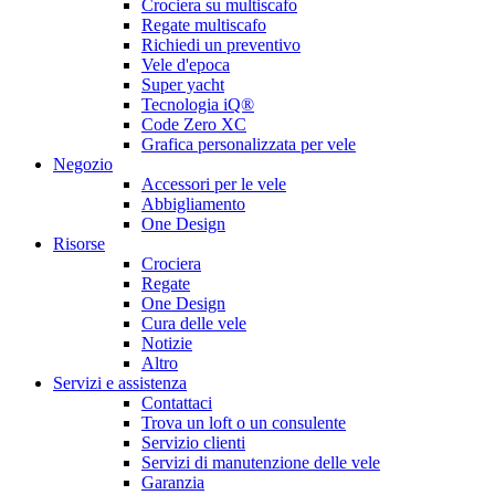
Crociera su multiscafo
Regate multiscafo
Richiedi un preventivo
Vele d'epoca
Super yacht
Tecnologia iQ®
Code Zero XC
Grafica personalizzata per vele
Negozio
Accessori per le vele
Abbigliamento
One Design
Risorse
Crociera
Regate
One Design
Cura delle vele
Notizie
Altro
Servizi e assistenza
Contattaci
Trova un loft o un consulente
Servizio clienti
Servizi di manutenzione delle vele
Garanzia