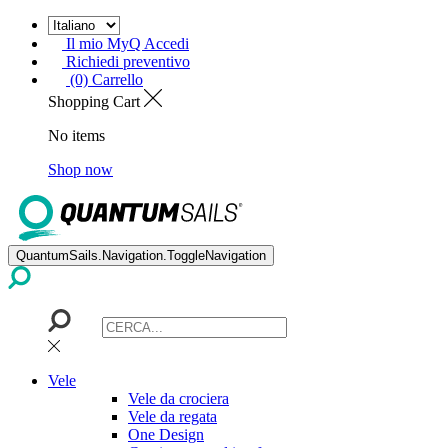
Il mio MyQ Accedi
Richiedi preventivo
(0) Carrello
Shopping Cart
No items
Shop now
QuantumSails.Navigation.ToggleNavigation
Vele
Vele da crociera
Vele da regata
One Design