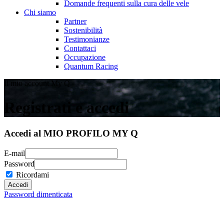
Domande frequenti sulla cura delle vele
Chi siamo
Partner
Sostenibilità
Testimonianze
Contattaci
Occupazione
Quantum Racing
Il mio account My Q
Registrati e accedi
Accedi al MIO PROFILO MY Q
E-mail
Password
Ricordami
Password dimenticata