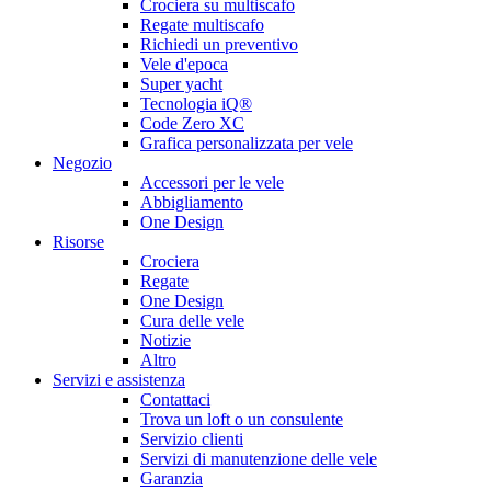
Crociera su multiscafo
Regate multiscafo
Richiedi un preventivo
Vele d'epoca
Super yacht
Tecnologia iQ®
Code Zero XC
Grafica personalizzata per vele
Negozio
Accessori per le vele
Abbigliamento
One Design
Risorse
Crociera
Regate
One Design
Cura delle vele
Notizie
Altro
Servizi e assistenza
Contattaci
Trova un loft o un consulente
Servizio clienti
Servizi di manutenzione delle vele
Garanzia