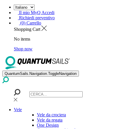
Il mio MyQ Accedi
Richiedi preventivo
(0) Carrello
Shopping Cart
No items
Shop now
QuantumSails.Navigation.ToggleNavigation
Vele
Vele da crociera
Vele da regata
One Design