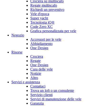
Crociera su multiscafo
Regate multiscafo
Richiedi un preventivo
Vele d'epoca
Super yacht
Tecnologia iQ®
Code Zero XC
Grafica personalizzata per vele
Negozio
Accessori per le vele
Abbigliamento
One Design
Risorse
Crociera
Regate
One Design
Cura delle vele
Notizie
Altro
Servizi e assistenza
Contattaci
Trova un loft o un consulente
Servizio clienti
Servizi di manutenzione delle vele
Garanzia