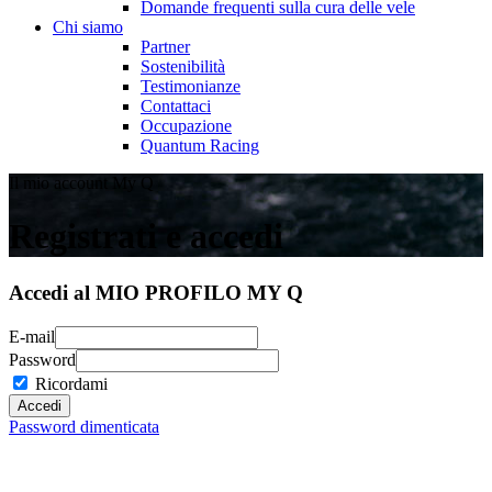
Domande frequenti sulla cura delle vele
Chi siamo
Partner
Sostenibilità
Testimonianze
Contattaci
Occupazione
Quantum Racing
Il mio account My Q
Registrati e accedi
Accedi al MIO PROFILO MY Q
E-mail
Password
Ricordami
Password dimenticata